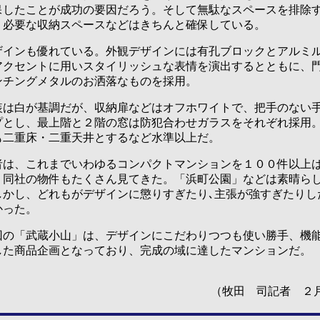
保したことが成功の要因だろう。そして無駄なスペースを排除
、必要な収納スペースなどはきちんと確保している。
インも優れている。外観デザインには有孔ブロックとアルミ
アクセントに用いスタイリッシュな表情を演出するとともに、
ンチングメタルのお洒落なものを採用。
は白が基調だが、収納扉などはオフホワイトで、把手のない
プとし、最上階と２階の窓は防犯合わせガラスをそれぞれ採用
も二重床・二重天井とするなど水準以上だ。
は、これまでいわゆるコンパクトマンションを１００件以上
。同社の物件もたくさん見てきた。「浜町公園」などは素晴ら
しかし、どれもがデザインに懲りすぎたり､主張が強すぎたりし
かった。
の「武蔵小山」は、デザインにこだわりつつも使い勝手、機
した商品企画となっており、完成の域に達したマンションだ。
（牧田 司記者 ２月