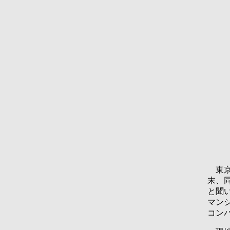
東京建
末、
と聞
マン
コン