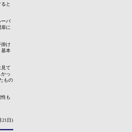
すると
ルーバ
門扉に
手掛け
。基本
は見て
しかっ
たもの
能性も
21日)