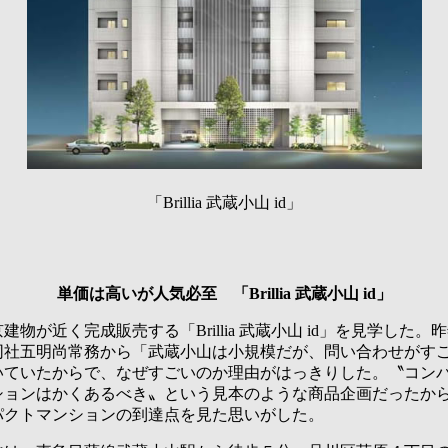
「Brillia 武蔵小山 id」
単価は高いが人気必至 「Brillia 武蔵小山 id」
物が近く完成販売する「Brillia 武蔵小山 id」を見学した。
同社五明尚常務から「武蔵小山は小規模だが、問い合わせがす
いていたからで、なぜすごいのか理由がはっきりした。〝コン
ションはかくあるべき〟という見本のような商品企画だったか
パクトマンションの到達点を見た思いがした。