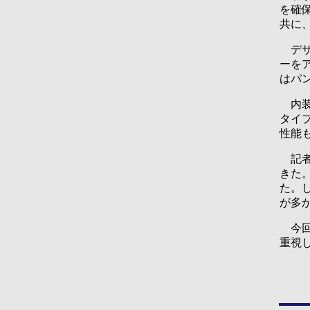
を確
共に
デザ
ーを
はパ
内装
タイ
性能
記者
きた
た。
が多
今回
重視