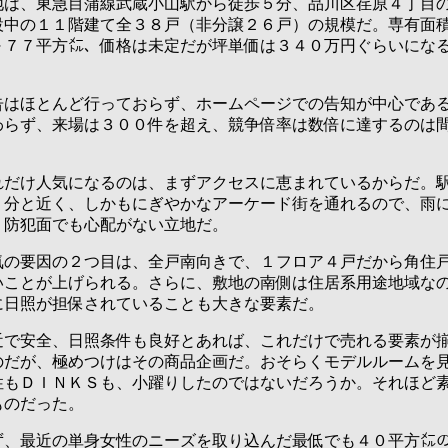
は、東急目蒲線武蔵小山駅から徒歩５分、品川区荏原４丁目
設中の１１階建て全３８戸（非分譲２６戸）の規模だ。専有面
～７７平方㍍、価格は未定だが坪単価は３４０万円ぐらいにな
はほとんど行っておらず、ホームページでの告知が中心であ
わらず、来場は３００件を超え、競争倍率は数倍に達するのは
。
だけ人気になるのは、まずアクセスに恵まれているからだ。
５分と近く、しかもにぎやかなアーケード街を通れるので、雨
、防犯面でも心配がない立地だ。
の要因の２つ目は、全戸南向きで、１フロア４戸だから角住
いことが上げられる。さらに、敷地の南側は住居系用途地域な
に日照が担保されていることも大きな要素だ。
で安全、日照条件も良好とあれば、これだけで売れる要素が
のだが、極めつけはその商品企画だ。おそらくモデルルームを
性もＤＩＮＫＳも、小躍りしたのではないだろうか。それほど
ものだった。
、最近の単身女性のニーズを取り込んだ最低でも４０平方㍍