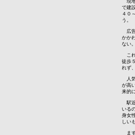
現地
で建
４０
う。
広告
かか
ない
これ
徒歩
れず
人気
が高
来的
駅近
いる
身女
しい
まず