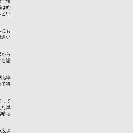
の一角
積は約
るとい
るにも
間違い
駅から
にも濡
戸比率
ので将
揃って
見た単
素晴ら
の広さ