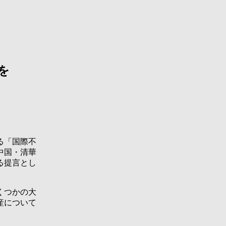
を
る「国際不
中国・清華
る提言とし
くつかの大
産について