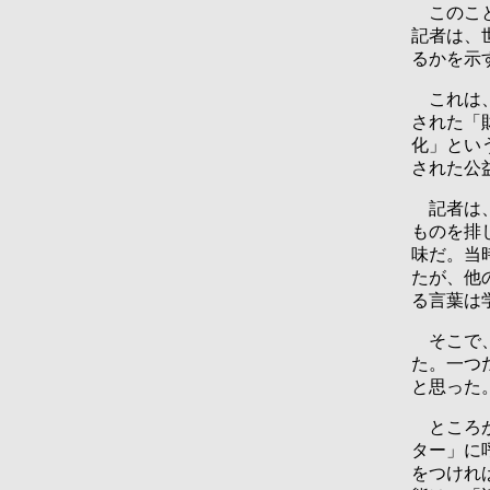
このこと
記者は、
るかを示
これは、
された「
化」とい
された公
記者は、
ものを排
味だ。当
たが、他
る言葉は
そこで、
た。一つ
と思った
ところが
ター」に
をつけれ