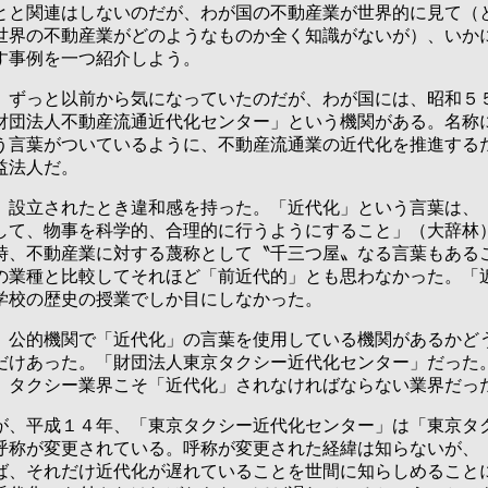
と関連はしないのだが、わが国の不動産業が世界的に見て（
世界の不動産業がどのようなものか全く知識がないが）、いか
す事例を一つ紹介しよう。
ずっと以前から気になっていたのだが、わが国には、昭和５
財団法人不動産流通近代化センター」という機関がある。名称
う言葉がついているように、不動産流通業の近代化を推進する
益法人だ。
設立されたとき違和感を持った。「近代化」という言葉は、
して、物事を科学的、合理的に行うようにすること」（大辞林
時、不動産業に対する蔑称として〝千三つ屋〟なる言葉もある
の業種と比較してそれほど「前近代的」とも思わなかった。「
学校の歴史の授業でしか目にしなかった。
公的機関で「近代化」の言葉を使用している機関があるかど
だけあった。「財団法人東京タクシー近代化センター」だった
。タクシー業界こそ「近代化」されなければならない業界だっ
、平成１４年、「東京タクシー近代化センター」は「東京タ
呼称が変更されている。呼称が変更された経緯は知らないが、
ば、それだけ近代化が遅れていることを世間に知らしめること