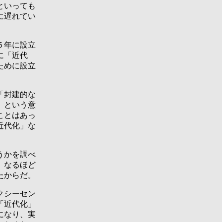
といっても
に遅れてい
５年に設立
に「近代
ために設立
「封建的な
）という意
ことはあっ
近代化」な
うかを調べ
。なるほど
たからだ。
クシーセン
「近代化」
になり、実