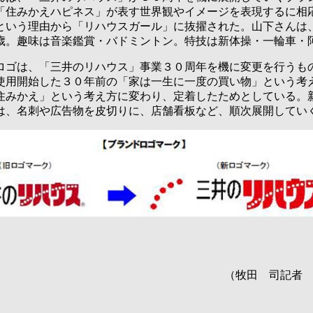
「住みかえハピネス」が表す世界観やイメージを表現するに相
という理由から「リハウスガール」に抜擢された。山下さんは
歳。趣味は音楽鑑賞・バドミントン。特技は新体操・一輪車・
ゴは、「三井のリハウス」事業３０周年を機に変更を行うも
使用開始した３０年前の「家は一生に一度の買い物」という考
住みかえ」という考え方に変わり、定着したためとしている。
は、名刺や広告物を皮切りに、店舗看板など、順次展開してい
（牧田 司記者 