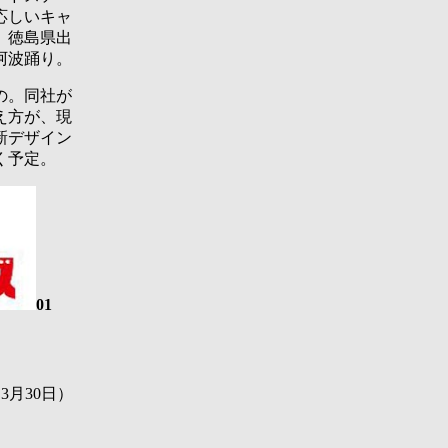
応しいキャ
、徳島県出
阿波踊り。
の。同社が
え方が、現
新デザイン
く予定。
01
3月30日）