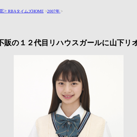
ME>
RBAタイムズHOME
>
2007年
>
不販の１２代目リハウスガールに山下リ