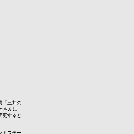
業「三井の
オさんに
変更すると
ンドステー