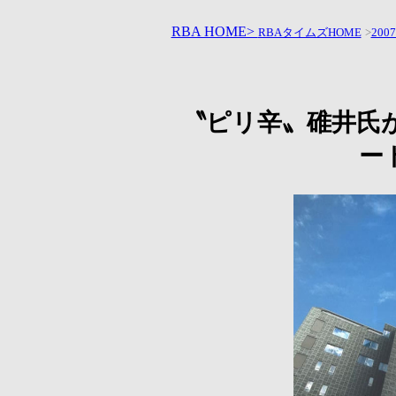
RBA HOME>
RBAタイムズHOME
>
200
〝ピリ辛〟碓井氏
ー