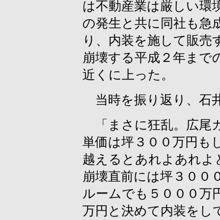
は不動産業は厳しい環
の発生と共に同社も急
り、内装を施して販売
崩壊する平成２年まで
近くに上った。
当時を振り返り、石井
「まさに狂乱。広尾ガ
単価は坪３００万円も
越えるとあれよあれよ
崩壊直前には坪３００
ルームでも５０００万
万円と決めて内装をし