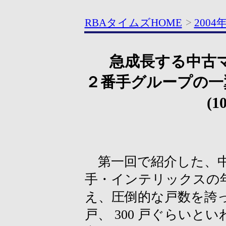
RBAタイムズHOME
>
2004
急成長する中古
２番手グループの一
(
第一回で紹介した、中
手・インテリックスの
え、圧倒的な戸数を誇っ
戸、 300 戸ぐらい