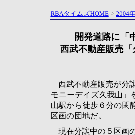
RBAタイムズHOME
>
2004
開発道路に「
西武不動産販売「
西武不動産販売が分譲
モニーデイズ久我山」
山駅から徒歩６分の閑
区画の団地だ。
現在分譲中の５区画の