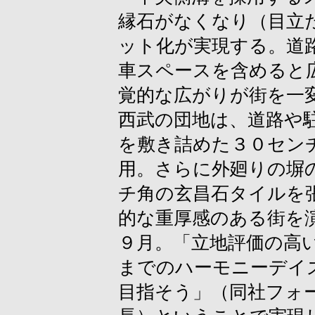
縁石がなくなり（目立
ット化が実現する。道
車スペースを含めると
覚的な広がりが街を一
西武の団地は、道路や
を敷き詰めた３０セン
用。さらに外廻りの塀
チ角の玄昌石タイルを
的な重厚感のある街を
９月。「立地評価の高
までのハーモニーデイ
目指そう」（同社フォ