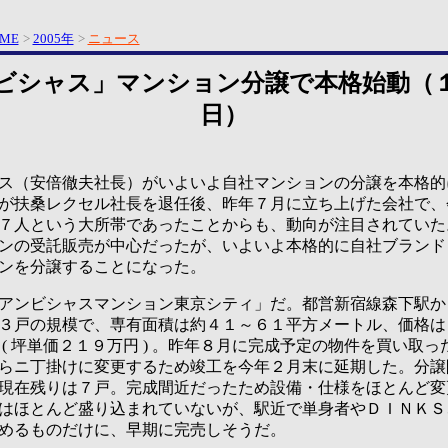
ME
>
2005年
>
ニュース
ビシャス」マンション分譲で本格始動（
日）
（安倍徹夫社長）がいよいよ自社マンションの分譲を本格的
が扶桑レクセル社長を退任後、昨年７月に立ち上げた会社で、
７人という大所帯であったことからも、動向が注目されていた
ンの受託販売が中心だったが、いよいよ本格的に自社ブランド
ンを分譲することになった。
ンビシャスマンション東京シティ」だ。都営新宿線森下駅か
３戸の規模で、専有面積は約４１～６１平方メートル、価格は
 ( 坪単価２１９万円 ) 。昨年８月に完成予定の物件を買い取
らニ丁掛けに変更するため竣工を今年２月末に延期した。分譲
現在残りは７戸。完成間近だったため設備・仕様をほとんど変
はほとんど盛り込まれていないが、駅近で単身者やＤＩＮＫＳ
めるものだけに、早期に完売しそうだ。