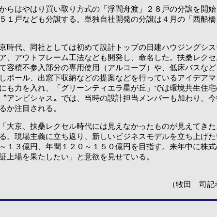
からはやはり買い取り方式の「浮間舟渡」２８戸の分譲を開始
５１戸なども分譲する。単独自社開発の分譲は４月の「西船橋
時代、同社としては初めて設計トップの日建ハウジングシス
ア、アウトフレーム工法なども開発し、命名した。扶桑レクセ
て容積不参入部分の専用使用（アルコーブ）や、低床バスなど
しポール、出窓下収納などの提案などを行っているアイデアマ
にも力を入れ、「グリーンティエラ星が丘」では環境共生住宅
〝アンビシャス〟では、当時の設計担当メンバーも加わり、今
るか注目される。
大京、扶桑レクセル時代には見えなかったものが見えてきた
る。現場主義に立ち返り、新しいビジネスモデルを立ち上げた
～１３億円、年間１２０～１５０億円を目指す。来年中に株式
証上場を果たしたい」と意欲を見せている。
（牧田 司記者