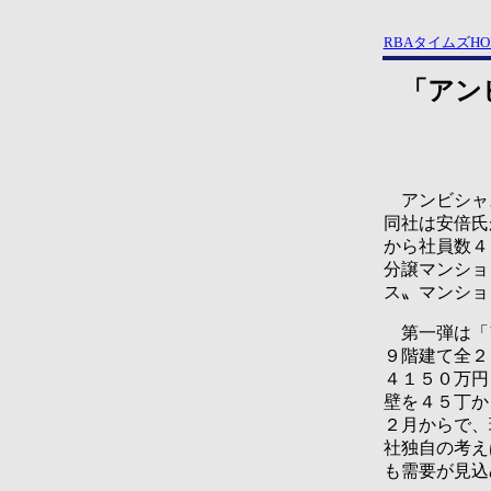
RBAタイムズHO
「アン
アンビシャス
同社は安倍氏
から社員数４
分譲マンショ
ス〟マンショ
第一弾は「ア
９階建て全２
４１５０万円
壁を４５丁か
２月からで、
社独自の考え
も需要が見込