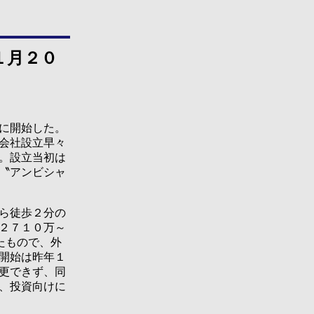
１月２０
に開始した。
会社設立早々
。設立当初は
〝アンビシャ
ら徒歩２分の
２７１０万～
ったもので、外
開始は昨年１
更できず、同
、投資向けに