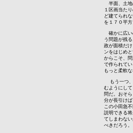
半面、土地の
１区画当たり
ど建てられな
を１７０平方
確かに広いの
う問題が残る
政が面積だけ
ンをはじめと
からこそ、問
で作られてい
もっと柔軟な
もう一つ、
むようにして
問だ。おそら
分が長引けば
この小田急不
説明できる将
てしまわない
べきだろう。