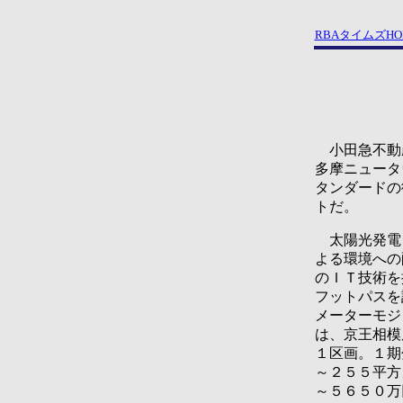
RBAタイムズHO
小田急不動産
多摩ニュータ
タンダードの
トだ。
太陽光発電シ
よる環境への
のＩＴ技術を
フットパスを
メーターモジ
は、京王相模
１区画。１期
～２５５平方
～５６５０万