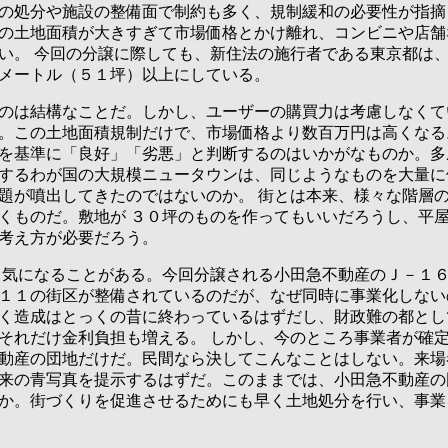
処分や施設の整備面で制約も多く、規制緩和の必要性が指摘
の土地面積が大きすぎて市場価格とかけ離れ、コンビニや店舗
い。 今回の分譲に際しても、新住法の施行者である東京都は
メートル（５１坪）以上にしている。
は結構なことだ。しかし、ユーザーの購買力は考慮しなくて
。この土地面積規制だけで、市場価格より数百万円は高くなる
を基準に「良好」「劣悪」と判断するのはいかがなものか。多
するわが国の大規模ニュータウンは、同じようなものを大量に
題が噴出してきたのではないのか。 街とは本来、様々な階層
くものだ。敷地が ３０坪のものを作ってもいいだろうし、平
考え方が必要だろう。
気になることがある。今回分譲される小田急不動産のＪ－１６
１１の街区が整備されているのだが、なぜ同時に事業化しない
く造成はとっくの昔に終わっているはずだし、財政難の都とし
それだけ金利負担も増える。 しかし、今のところ事業者が確
動産の団地だけだ。民間なら決してこんなことはしない。来場
来の青写真を提示するはずだ。このままでは、小田急不動産の
か。街づくりを促進させるためにも早く土地処分を行い、事業