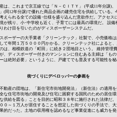
は、これまで京王線では「Ｎ－ＣＩＴＹ」 (平成11年分譲)
」(同12年分譲)で優れた商品企画の建売住宅を供給している。
考えられる全ての設備･仕様を盛り込んだ意欲作だ。アクセス
境が残り、小･中学校も近く、子育てには最高の環境だ。 設備
りわけ目を引いたのがディスポーザーシステムだ。
ポーザーの大手業者「クリーンテック」社製で、小売価格は
して年間１万５０００円かかる。クリーンテック社によると、
のは、相模鉄道の「町田」に続き２団地目という。 維持管理
が、ディスポーザー付きのマンションに住むある主婦は「もの
ーは絶対必要」というように、戸建てでも普及する可能性を秘
街づくりにデベロッパーの参画を
動産の団地は、「新住宅市街地開発法」（新住法）の適用を
全な住宅市街地の開発及び住宅に困窮する国民のための居住環
な供給を図る」ことを目的に昭和３８年に施行された法律だ。
００～１万人が居住することを想定した街づくりの手法で、大
果的だった。土地の収用権を認めるなど事業促進にも威力を発