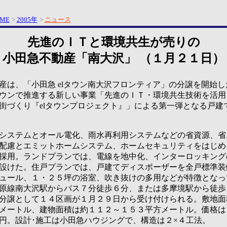
ME
>
2005年
>
ニュース
先進のＩＴと環境共生が売りの
小田急不動産「南大沢」
（１月２１日）
は、「小田急 elタウン南大沢フロンティア」の分譲を開始し
ウンで推進する新しい事業「先進のＩＴ・環境共生技術を活用
街づくり『elタウンプロジェクト』」による第一弾となる戸建
ステムとオール電化、雨水再利用システムなどの省資源、省
配慮とエミットホームシステム、ホームセキュリティをはじめ
採用。ランドプランでは、電線を地中化、インターロッキング
設けた。住戸プランでは、戸建てディスポーザーを全戸標準装
ュール、１・２５坪の浴室、吹き抜けの多用などが特徴となっ
原線南大沢駅からバス７分徒歩６分、または多摩境駅から徒歩
分譲として１４区画が１月２９日から受け付けられる。敷地面
メートル、建物面積は約１１２～１５３平方メートル。価格は
円。設計･施工は小田急ハウジングで、構造は２×４工法。