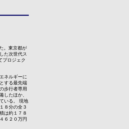
た。東京都が
した次世代ス
てプロジェク
エネルギーに
とする最先端
の歩行者専用
備したほか、
ている。 現地
１８分の全３
積は約１７８
４６２０万円