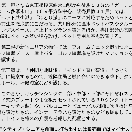
第一弾となる京王相模原線永山駅から徒歩１３分の「ガーデ
ホーム多摩永山」（６９平方㍍中心、販売戸数３１戸）では、
「ペット共生派」「ゆとり派」のニーズに対応するためペット
の共生を徹底的にこだわる。共用部分に温水ペットバスやグル
ミングスペース、屋上ドッグランを設けるほか、専用部分の玄
内部にペット足洗い場を設け、ペット専用居室も設置する。
第二弾の新宿エリアの物件では、フォームチェック機能つき
ルフ練習ブース、屋上パターゴルフ練習場を設けたマンション
分譲する。
第三弾は、「仲間と趣味派」「インドア習い事派」「ゆとり
派」に提案するもので、近隣住民と触れ合いのできる廊下、ダ
スホール、坪庭浴室などを設ける。
このほか、キッチンシンクの上部・中部・下部にそれぞれス
イド式のプレートやまな板がセットされている３Ｄシンク（ト
ヨーキッチン製）や、バルコニーとビューバスの間に吹き抜け
間を設けたもの、インナーテラスを設けたものなども提案して
く。トイレも将来の介護を考慮した配置とする。
アクティブ・シニアを前面に打ち出すのは販売面ではマイナス