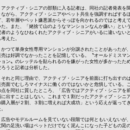
アクティブ・シニアの部類に入る記者は、同社の記者発表を
きながら、アクティブ・シニアやペット共生を強調すればする
ど、若年層やペット嫌悪派からそっぽを向かれるのではと考え
いた。また、「姥捨て山のようなマンションなんか嫌い」とい
記者のようなひねくれたアクティブ・シニアがいるに違いない
も考えた。
かつて単身女性専用マンションが分譲されたことがあったが
販売は好調でなかったことを記憶している。〝オールドミスマ
ション〟のレッテルを貼られるのを嫌がった女性が多かったた
だろうと記者は分析した。
それと同じ理由で、アクティブ・シニアを前面に打ち出すの
販売面でむしろマイナスに働くのではないかと危惧している。
の点を同社に質したところ、「広告ではアクティブ・シニアを
面に出すことはしない。これまで１割だったアクティブ・シニ
の購入層が２割、３割に増えれば大成功」という応えが返って
た。
広告やモデルルームを見ていない段階では何ともいえないが
玄関の足洗い場はペットだけでなく泥んこになった子どもの足