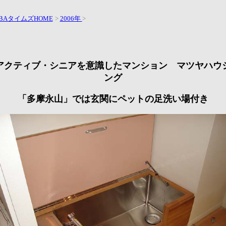
BAタイムズHOME
>
2006年
>
アクティブ・シニア
を意識したマンション マツヤハウ
ング
「多摩永山」では玄関にペットの足洗い場付き