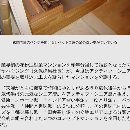
玄関内部のベンチを開けるとペット専用の足の洗い場がついている
業界初の花粉症対策マンションを昨年分譲して話題となった
ツヤハウジング（久保棟男社長）が、今度はアクティブ・シニ
層の需要を取り込む工夫を凝らしたマンションを分譲する。
〝夫婦がともに健常で時間にゆとりがある５０歳代後半から
０歳代半ばの元気なシニア層〟をアクティブ・シニア層と捉え
「健康・スポーツ派」「インドア習い事派」「ゆとり派」「ペ
ト共生派」「仲間と趣味派」の５つに分類し、その趣味志向の
ーズを「都会暮し派」「田舎暮し派」の立地エリアによる分類
複合的に組み合わせた３つのコンセプトマンションを企画した
のだ。