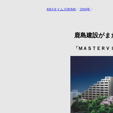
RBAタイムズHOME
>
2006年
>
鹿島建設がま
「ＭＡＳＴＥＲＶ