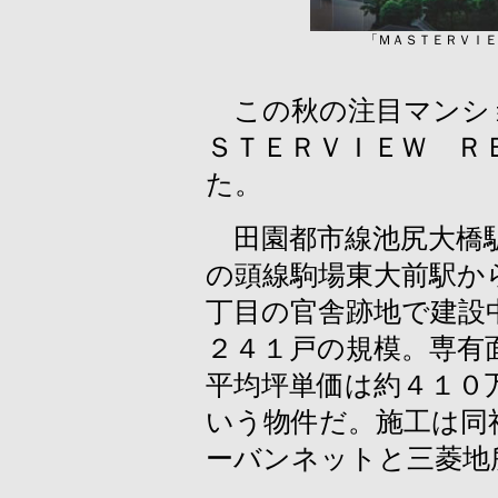
「ＭＡＳＴＥＲＶＩＥ
この秋の注目マンシ
ＳＴＥＲＶＩＥＷ Ｒ
た。
田園都市線池尻大橋駅
の頭線駒場東大前駅から
丁目の官舎跡地で建設
２４１戸の規模。専有
平均坪単価は約４１０
いう物件だ。施工は同
ーバンネットと三菱地