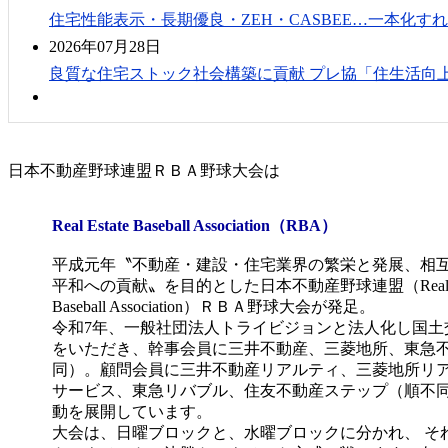
住宅性能表示・長期優良・ZEH・CASBEE…一本化すれば
2026年07月28日
良質な住宅ストック社会構築に貢献 プレ協「住生活向上
日本不動産野球連盟ＲＢＡ野球大会は
Real Estate Baseball Association（RBA）
平成元年〝不動産・建設・住宅業界の繁栄と発展、相
平和への貢献〟を目的とした日本不動産野球連盟（Real Es
Baseball Association）ＲＢＡ野球大会が発足。
令和7年、一般社団法人トライビジョンと法人化し国土
をいただき、幹事会員に三井不動産、三菱地所、東急
同）。顧問会員に三井不動産リアルティ、三菱地所リ
サービス、東急リバブル、住友不動産ステップ（順不
動を展開しています。
大会は、日曜ブロックと、水曜ブロックに分かれ、 そ