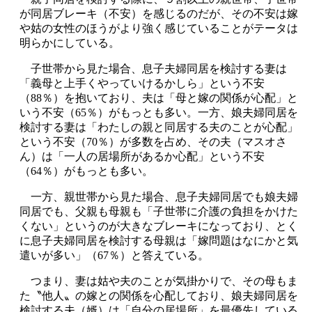
が同居ブレーキ（不安）を感じるのだが、その不安は嫁
や姑の女性のほうがより強く感じていることがテータは
明らかにしている。
子世帯から見た場合、息子夫婦同居を検討する妻は
「義母と上手くやっていけるかしら」という不安
（88％）を抱いており、夫は「母と嫁の関係が心配」と
いう不安（65％）がもっとも多い。一方、娘夫婦同居を
検討する妻は「わたしの親と同居する夫のことが心配」
という不安（70％）が多数を占め、その夫（マスオさ
ん）は「一人の居場所があるか心配」という不安
（64％）がもっとも多い。
一方、親世帯から見た場合、息子夫婦同居でも娘夫婦
同居でも、父親も母親も「子世帯に介護の負担をかけた
くない」というのが大きなブレーキになっており、とく
に息子夫婦同居を検討する母親は「嫁問題はなにかと気
遣いが多い」（67％）と答えている。
つまり、妻は姑や夫のことが気掛かりで、その母もま
た〝他人〟の嫁との関係を心配しており、娘夫婦同居を
検討する夫（婿）は「自分の居場所」を最優先している