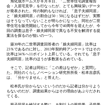
旭化成ホームズが８月８日、「二世帯住宅調査報告
会・入居宅見学」を行なったが、とても興味深いデータ
が発表された。何の制約もなければ、「息子夫婦同居」
と「娘夫婦同居」の割合は50：50になるはずだが、実際
はそうなっていないことが明らかになった。同社が二世
帯住宅を販売開始してから今年で40周年を迎えたが、今
回の調査は息子・娘夫婦同居で異なる不安を解消する提
案法を探るのが狙いの一つ。
築30年の二世帯調査回答者の「娘夫婦同居」比率は
23％であるのに対し、2013年契約時アンケートではその
比率は34％へ11ポイント上昇している。それでも「息子
夫婦同居」比率のほうが多数派を占めている。
そこで、記者は同社に「この差はなぜか」と質問し
た。同社のくらしノベーション研究所所長・松本吉彦氏
は、「分かりません」と答えた。
松本氏が分からないというのだから記者は分かりよう
もないのだが、調査結果からはその理由があぶりだされ
てくる。
親子同居を検討する際に、９割以上の親世帯、子世帯