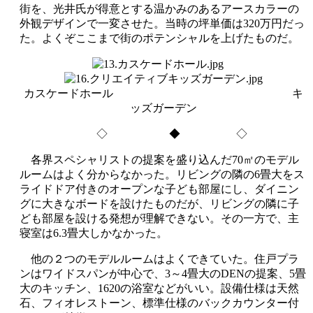
街を、光井氏が得意とする温かみのあるアースカラーの
外観デザインで一変させた。当時の坪単価は320万円だっ
た。よくぞここまで街のポテンシャルを上げたものだ。
カスケードホール キ
ッズガーデン
◇ ◆ ◇
各界スペシャリストの提案を盛り込んだ70㎡のモデル
ルームはよく分からなかった。リビングの隣の6畳大をス
ライドドア付きのオープンな子ども部屋にし、ダイニン
グに大きなボードを設けたものだが、リビングの隣に子
ども部屋を設ける発想が理解できない。その一方で、主
寝室は6.3畳大しかなかった。
他の２つのモデルルームはよくできていた。住戸プラ
ンはワイドスパンが中心で、3～4畳大のDENの提案、5畳
大のキッチン、1620の浴室などがいい。設備仕様は天然
石、フィオレストーン、標準仕様のバックカウンター付