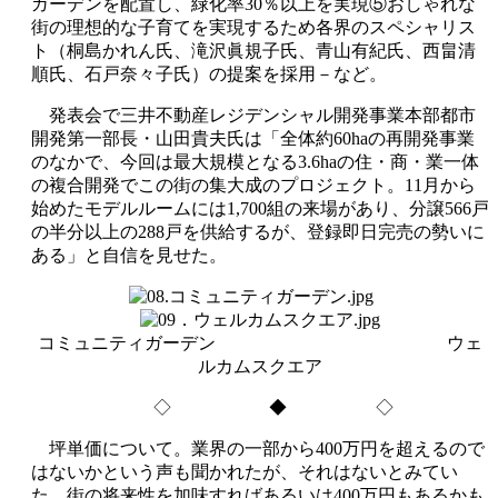
ガーデンを配置し、緑化率30％以上を実現⑤おしゃれな
街の理想的な子育てを実現するため各界のスペシャリス
ト（桐島かれん氏、滝沢眞規子氏、青山有紀氏、西畠清
順氏、石戸奈々子氏）の提案を採用－など。
発表会で三井不動産レジデンシャル開発事業本部都市
開発第一部長・山田貴夫氏は「全体約60haの再開発事業
のなかで、今回は最大規模となる3.6haの住・商・業一体
の複合開発でこの街の集大成のプロジェクト。11月から
始めたモデルルームには1,700組の来場があり、分譲566戸
の半分以上の288戸を供給するが、登録即日完売の勢いに
ある」と自信を見せた。
コミュニティガーデン ウェ
ルカムスクエア
◇ ◆ ◇
坪単価について。業界の一部から400万円を超えるので
はないかという声も聞かれたが、それはないとみてい
た。街の将来性を加味すればあるいは400万円もあるかも