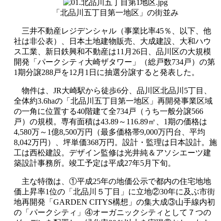
「北品川五丁目第一地区」の街並み
三井不動産レジデンシャル（事業比率45％、以下、他
社は非公表）、日本土地建物販売、大成建設、大和ハウ
ス工業、新日鉄興和不動産は11月26日、品川区の大規模
開発「パークシティ大崎ザタワー」（総戸数734戸）の第
1期分譲288戸を12月1日に抽選分譲すると発表した。
物件は、JR大崎駅から徒歩6分、品川区北品川5丁目、
全体約3.6haの「北品川五丁目第一地区」再開発事業区域
の一角に位置する40階建て全734戸（うち一般分譲566
戸）の規模。専有面積は43.89～116.89㎡、1期の価格は
4,580万～1億8,500万円（最多価格帯9,000万円台、平均
8,042万円）、坪単価368万円。設計・監理は日本設計。施
工は西松建設。デザイン監修は光井純＆アソシエーツ建
築設計事務所。竣工予定は平成27年5月下旬。
主な特徴は、①平成25年の地価公示で都内の住宅地地
価上昇率1位の「北品川５丁目」に立地②30年に及ぶ市街
地再開発「GARDEN CITYS構想」の集大成③山手線内初
の「パークシティ」④オーガニックシティとして７つの