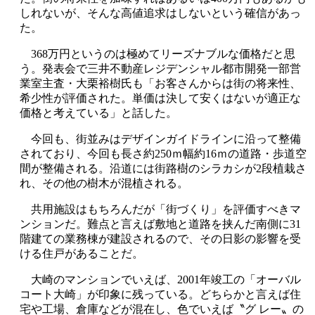
しれないが、そんな高値追求はしないという確信があっ
た。
368万円というのは極めてリーズナブルな価格だと思
う。発表会で三井不動産レジデンシャル都市開発一部営
業室主査・大栗裕樹氏も「お客さんからは街の将来性、
希少性が評価された。単価は決して安くはないが適正な
価格と考えている」と話した。
今回も、街並みはデザインガイドラインに沿って整備
されており、今回も長さ約250ｍ幅約16ｍの道路・歩道空
間が整備される。沿道には街路樹のシラカシが2段植栽さ
れ、その他の樹木が混植される。
共用施設はもちろんだが「街づくり」を評価すべきマ
ンションだ。難点と言えば敷地と道路を挟んだ南側に31
階建ての業務棟が建設されるので、その日影の影響を受
ける住戸があることだ。
大崎のマンションでいえば、2001年竣工の「オーバル
コート大崎」が印象に残っている。どちらかと言えば住
宅や工場、倉庫などが混在し、色でいえば〝グ レー〟の