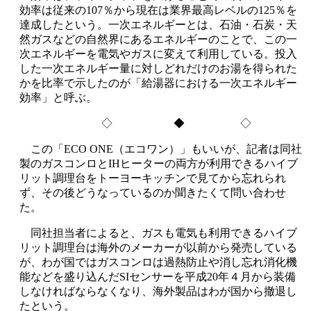
効率は従来の107％から現在は業界最高レベルの125％を
達成したという。一次エネルギーとは、石油・石炭・天
然ガスなどの自然界にあるエネルギーのことで、この一
次エネルギーを電気やガスに変えて利用している。投入
した一次エネルギー量に対しどれだけのお湯を得られた
かを比率で示したのが「給湯器における一次エネルギー
効率」と呼ぶ。
◇ ◆ ◇
この「ECO ONE（エコワン）」もいいが、記者は同社
製のガスコンロとIHヒーターの両方が利用できるハイブ
リット調理台をトーヨーキッチンで見てから忘れられ
ず、その後どうなっているのか聞きたくて問い合わせ
た。
同社担当者によると、ガスも電気も利用できるハイブ
リット調理台は海外のメーカーが以前から発売している
が、わが国ではガスコンロは過熱防止や消し忘れ消化機
能などを盛り込んだSIセンサーを平成20年４月から装備
しなければならなくなり、海外製品はわが国から撤退し
たという。