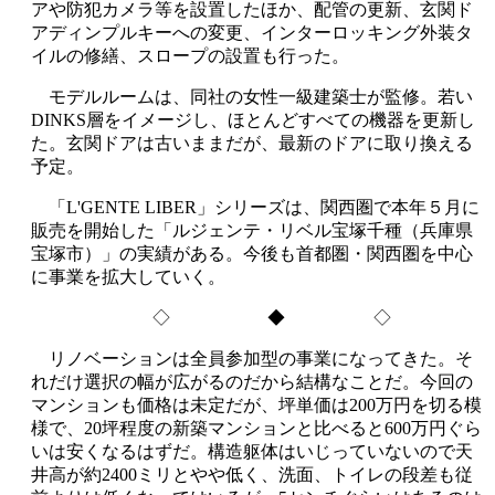
アや防犯カメラ等を設置したほか、配管の更新、玄関ド
アディンプルキーへの変更、インターロッキング外装タ
イルの修繕、スロープの設置も行った。
モデルルームは、同社の女性一級建築士が監修。若い
DINKS層をイメージし、ほとんどすべての機器を更新し
た。玄関ドアは古いままだが、最新のドアに取り換える
予定。
「L'GENTE LIBER」シリーズは、関西圏で本年５月に
販売を開始した「ルジェンテ・リベル宝塚千種（兵庫県
宝塚市）」の実績がある。今後も首都圏・関西圏を中心
に事業を拡大していく。
◇ ◆ ◇
リノベーションは全員参加型の事業になってきた。そ
れだけ選択の幅が広がるのだから結構なことだ。今回の
マンションも価格は未定だが、坪単価は200万円を切る模
様で、20坪程度の新築マンションと比べると600万円ぐら
いは安くなるはずだ。構造躯体はいじっていないので天
井高が約2400ミリとやや低く、洗面、トイレの段差も従