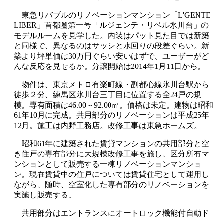
東急リバブルのリノベーションマンション「L'GENTE
LIBER」首都圏第一号「ルジェンテ・リベル氷川台」の
モデルルームを見学した。内装はパット見た目では新築
と同様で、異なるのはサッシと水回りの段差ぐらい。新
築より坪単価は30万円ぐらい安いはずで、ユーザーがど
んな反応を見せるか。分譲開始は2014年1月11日から。
物件は、東京メトロ有楽町線・副都心線氷川台駅から
徒歩２分、練馬区氷川台三丁目に位置する全24戸の規
模。専有面積は46.00～92.00㎡。価格は未定。建物は昭和
61年10月に完成。共用部分のリノベーションは平成25年
12月。施工は内野工務店。改修工事は東急ホームズ。
昭和61年に建築された賃貸マンションの共用部分と空
き住戸の専有部分に大規模改修工事を施し、区分所有マ
ンションとして販売する一棟リノベーションマンショ
ン。現在賃貸中の住戸については賃貸住宅として運用し
ながら、随時、空室化した専有部分のリノベーションを
実施し販売する。
共用部分はエントランスにオートロック機能付自動ド