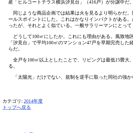
産「ヒルコートテラス横浜汐見台」（416戸）が分譲中だ。
同じような商品企画では結果は火を見るより明らかだ。同
ールスポイントにした。これはかなりインパクトがある。か
ったが、それとよく似ている。一般サラリーマンにとって「
どうして100㎡にしたか。これにも理由がある。風致地区
「汐見台」で平均100㎡のマンション47戸を早期完売し
らだ。
全戸を100㎡以上としたことで、リビングは最低15畳大
る。
「太陽光」だけでない、規制を逆手に取った同社の強か
カテゴリ:
2014年度
トップへ戻る