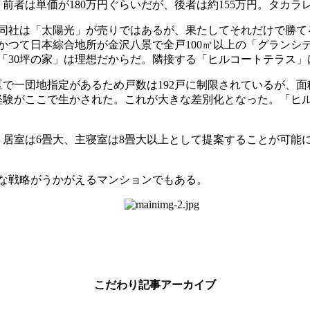
前者は単価が180万円ぐらいだが、後者は約155万円。タカラ
社は「太陽光」が売りではあるが、果たしてそれだけで勝てるか
つて日本綜合地所が金沢八景で全戸100㎡以上の「グランシティ
30坪の家」は理想だからだ。隣接する「ヒルコートテラス」は
で一団地指定があるため戸数は192戸に制限されているが、面
た経験がここで生かされた。これが大きな差別化となった。「
、居室は6畳大、主寝室は8畳大以上として提案することが可
な戦略がうかがえるマンションでもある。
こだわり記事アーカイブ