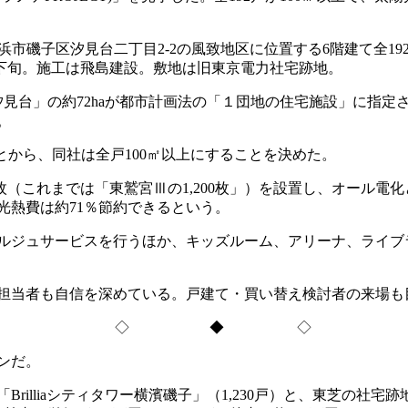
子区汐見台二丁目2-2の風致地区に位置する6階建て全192戸。専
11月下旬。施工は飛島建設。敷地は旧東京電力社宅跡地。
見台」の約72haが都市計画法の「１団地の住宅施設」に指
。
とから、同社は全戸100㎡以上にすることを決めた。
6枚（これまでは「東鷲宮Ⅲの1,200枚」）を設置し、オール
光熱費は約71％節約できるという。
ジュサービスを行うほか、キッズルーム、アリーナ、ライブラ
売担当者も自信を深めている。戸建て・買い替え検討者の来場も
◇ ◆ ◇
ンだ。
illiaシティタワー横濱磯子」（1,230戸）と、東芝の社宅