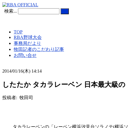
検索...
TOP
RBA野球大会
事務局だより
牧田記者のこだわり記事
お問い合せ
2014/01/16(木) 14:14
したたか タカラレーベン 日本最大級の「
投稿者: 牧田司
タカラレーベンの「レーベン横浜汐見台ソラノテ(横浜ソラノテ