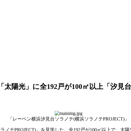
太陽光」に全192戸が100㎡以上「汐見
「レーベン横浜汐見台ソラノテ(横浜ソラノテPROJECT)」
PROJECT)」を見学した。全192戸が100㎡以上で、太陽