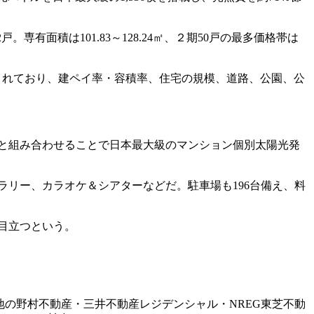
有面積は101.83～128.24㎡、２期50戸の最多価格帯は
定されており、建ペイ率・容積率、住宅の規模、道路、公園、公
電化と組み合わせることで日本最大級のマンション個別太陽光発
リー、カラオケ＆シアターなどだ。駐車場も196台備え、料
目立つという。
跡地の野村不動産・三井不動産レジデンシャル・NREG東芝不動