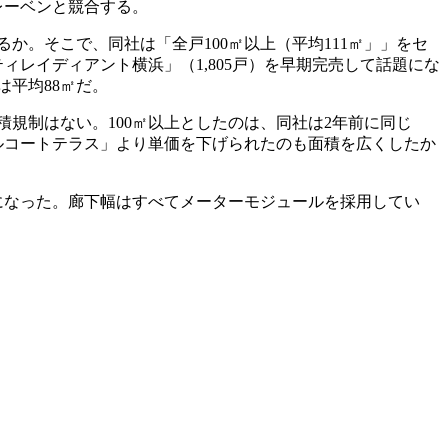
レーベンと競合する。
。そこで、同社は「全戸100㎡以上（平均111㎡」」をセ
レイディアント横浜」（1,805戸）を早期完売して話題にな
平均88㎡だ。
積規制はない。100㎡以上としたのは、同社は2年前に同じ
ヒルコートテラス」より単価を下げられたのも面積を広くしたか
能になった。廊下幅はすべてメーターモジュールを採用してい