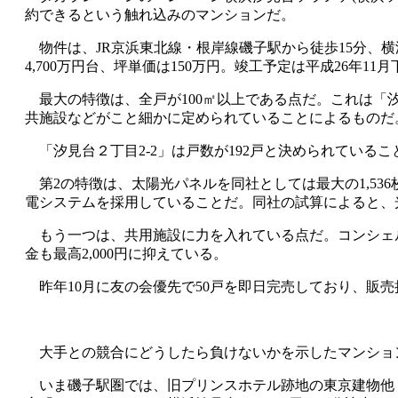
約できるという触れ込みのマンションだ。
物件は、JR京浜東北線・根岸線磯子駅から徒歩15分、横浜市磯
4,700万円台、坪単価は150万円。竣工予定は平成26年
最大の特徴は、全戸が100㎡以上である点だ。これは「汐
共施設などがこと細かに定められていることによるものだ
「汐見台２丁目2-2」は戸数が192戸と決められているこ
第2の特徴は、太陽光パネルを同社としては最大の1,53
電システムを採用していることだ。同社の試算によると、
もう一つは、共用施設に力を入れている点だ。コンシェル
金も最高2,000円に抑えている。
昨年10月に友の会優先で50戸を即日完売しており、販
大手との競合にどうしたら負けないかを示したマンショ
いま磯子駅圏では、旧プリンスホテル跡地の東京建物他「Br