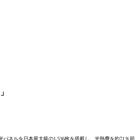
台」
光パネルを日本最大級の1,536枚を搭載し、光熱費を約71％節