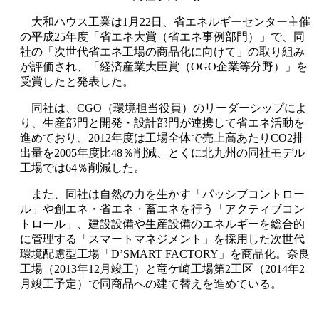
大和ハウス工業は1月22日、省エネルギーセンター主催
の平成25年度「省エネ大賞（省エネ事例部門）」で、同
社の「次世代省エネ工場の商品化に向けて」の取り組み
が評価され、「経済産業大臣賞（OGO企業等分野）」を
受賞したと発表した。
同社は、CGO（環境担当役員）のリーダーシップによ
り、生産部門と開発・設計部門が連携して省エネ活動を
進めており、2012年度は工場全体で売上高あたりCO2排
出量を2005年度比48％削減、とくに北九州の同社モデル
工場では64％削減した。
また、同社は自然の力を生かす「パッシブコントロー
ル」や創エネ・省エネ・畜エネを行う「アクティブコン
トロール」、建設設備や生産設備のエネルギーを総合的
に管理する「スマートマネジメント」を採用した次世代
環境配慮型工場「D’SMART FACTORY」を商品化。奈良
工場（2013年12月竣工）と竜ケ崎工場第2工区（2014年2
月竣工予定）で同商品への建て替えを進めている。