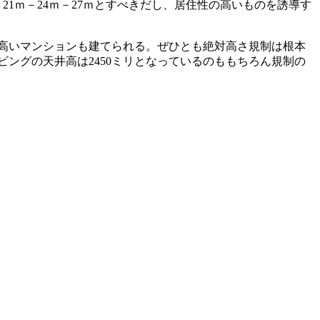
21ｍ－24ｍ－27ｍとすべきだし、居住性の高いものを誘導す
高いマンションも建てられる。ぜひとも絶対高さ規制は根本
ングの天井高は2450ミリとなっているのももちろん規制の