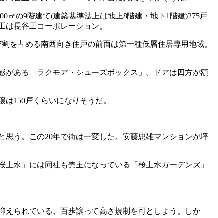
㎡の9階建て(建築基準法上は地上8階建・地下1階建)275戸
。施工は長谷工コーポレーション。
7割を占める南西向き住戸の前面は第一種低層住居専用地域。
感がある「ラクモア・シューズボックス」。ドアは四方が額
は150戸くらいになりそうだ。
思う。この20年で街は一変した。安藤忠雄マンションが坪
「桜上水」には同社も売主になっている「桜上水ガーデンズ」
抑えられている。百歩譲って高さ規制を可としよう。しか