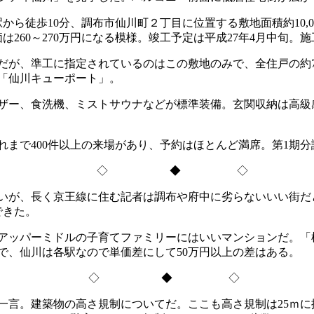
徒歩10分、調布市仙川町２丁目に位置する敷地面積約10,000
単価は260～270万円になる模様。竣工予定は平成27年4月中旬
が、準工に指定されているのはこの敷地のみで、全住戸の約
「仙川キューポート」。
ザー、食洗機、ミストサウナなどが標準装備。玄関収納は高級
で400件以上の来場があり、予約はほとんど満席。第1期分譲
◇ ◆ ◇
が、長く京王線に住む記者は調布や府中に劣らないいい街だと
できた。
が、アッパーミドルの子育てファミリーにはいいマンションだ。
で、仙川は各駅なので単価差にして50万円以上の差はある。
◇ ◆ ◇
言。建築物の高さ規制についてだ。ここも高さ規制は25ｍに