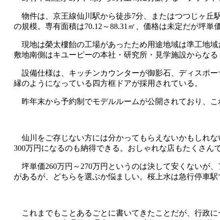
物件は、京王線仙川駅から徒歩7分、またはつつじヶ丘駅から
の規模。専有面積は70.12～88.31㎡、価格は未定だが坪
現地は榮太樓飴の工場があったため用途地域は準工地域だ
敷地南側はキユーピーの本社・研究所・見学施設からなる
設備仕様は、キッチンカウンターが御影石、ディスポー
縁のようになっている四方框ドアが採用されている。
昨年末から予約制でモデルルームが公開されており、これま
仙川をご存じない方には分かってもらえないかもしれない
300万円になるのも納得できる。おしゃれな店もたくさん
坪単価260万円～270万円というのは決して安くない
があるが、どちらを選ぶか悩ましい。桜上水は急行停車駅
これまでもことあるごとに書いてきたことだが、行政に一