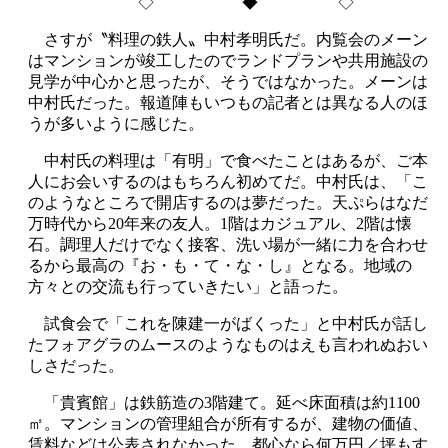
◇ ◆ ◇
さすが〝料理の鉄人〟中村孝明氏だ。内覧会のメーン
はマンションが竣工したのでランドプランや共用施設の
見学が中心かと思ったが、そうではなかった。メーンは
中村氏だった。報道陣もいつもの記者とは異なる人のほ
うが多いように感じた。
中村氏の料理は「有明」で食べたことはあるが、ご本
人にお会いするのはもちろん初めてだ。中村氏は、「こ
のようなところで開店するのは夢だった。天ぷらはなだ
万時代から20年来の友人。1階はカジュアル、2階は懐
石。調理人だけでなく接客、洗い場が一緒に力を合わせ
るから最高の『お・も・て・な・し』となる。地域の
方々との交流も行っていきたい」と語った。
試食会で「これを陳建一がばくった」と中村氏が話し
たフォアグラのムースのようなものはえも言われぬおい
しさだった。
「貴賓館」は鉄筋造の3階建て。延べ床面積は約1100
㎡。マンションの管理組合が所有するが、建物の価値、
賃料などは公表されなかった。都心なら何万円／坪もす