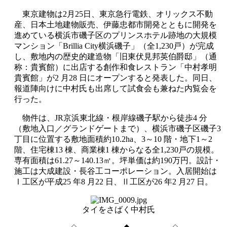
東京建物は2月25日、東京急行電鉄、オリックス不動
産、日本土地建物販売、伊藤忠都市開発とともに開発を
進めている横浜市磯子区のプリンスホテル跡地の大規模
マンション「Brillia City横浜磯子」（全1,230戸）が完成
し、敷地内の歴史的建造物「旧東伏見邦英伯爵邸」（通
称：貴賓館）に出店する創作和食レストラン「中村孝明
貴賓館」が2 月28 日にオープンすると発表した。同日、
報道陣向けに中村氏も出席して試食会も兼ねた内覧会を
行った。
物件は、JR京浜東北線・根岸線磯子駅から徒歩4 分
（敷地入口／グランドゲートまで）、横浜市磯子区磯子3
丁目に位置する敷地面積約10.2ha、3～10 階・地下1～2
階、住宅棟13 棟、商業棟1 棟からなる全1,230戸の規模。
専有面積は61.27～140.13㎡。坪単価は約190万円。設計・
施工は大成建設・長谷工コーポレーション。入居開始は
Ⅰ工区が平成25 年8 月22 日、Ⅱ工区が26 年2 月27 日。
タイをさばく中村氏