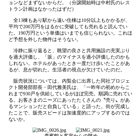
ョンなどまずないからだ。（分譲開始時は中村氏のレス
トラン計画はなかったはずだ）
全13棟もあり駅から遠い住棟は10分以上もかかるが、
平均で200万円をはるかに突破しても売れると読んでい
た。190万円という単価はいまでも信じられない。これほ
ど予想を外した物件はそうない。
冷静に振り返ると、眺望の良さと共用施設の充実ぶり
を過大評価し、「坂」のマイナスを過小評価したのかも
しれない。ホテルがあったとき一度だけ歩いたことがあ
るが、息が切れた。生活者の視点が欠けていたのだ。
販売状況については、内覧会に出席した同社プロジェ
クト開発部部長・田代雅美氏は、「一昨年の初めからこ
れまで930戸を供給しているがほぼ完売。順調に売れてい
る。お客さまのニーズにあったたくさんの〝売り〟があ
るマンションだと自負している」と語った。街が完成し
たことで、販売スピードは加速度的にアップするのでは
ないか。
貴賓館と客室からの眺め