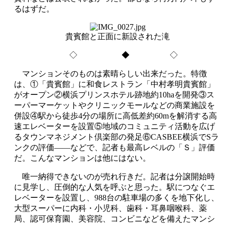
るはずだ。
貴賓館と正面に新設された滝
◇ ◆ ◇
マンションそのものは素晴らしい出来だった。特徴
は、①「貴賓館」に和食レストラン「中村孝明貴賓館」
がオープン②横浜プリンスホテル跡地約10haを開発③ス
ーパーマーケットやクリニックモールなどの商業施設を
併設④駅から徒歩4分の場所に高低差約60mを解消する高
速エレベーターを設置⑤地域のコミュニティ活動を広げ
るタウンマネジメント倶楽部の発足⑥CASBEE横浜でSラ
ンクの評価――などで、記者も最高レベルの「Ｓ」評価
だ。こんなマンションは他にはない。
唯一納得できないのが売れ行きだ。記者は分譲開始時
に見学し、圧倒的な人気を呼ぶと思った。駅につなぐエ
レベーターを設置し、988台の駐車場の多くを地下化し、
大型スーパーに内科・小児科、歯科・耳鼻咽喉科、薬
局、認可保育園、美容院、コンビニなどを備えたマンシ