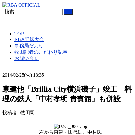
検索...
TOP
RBA野球大会
事務局だより
牧田記者のこだわり記事
お問い合せ
2014/02/25(火) 18:35
東建他「Brillia City横浜磯子」竣工 料
理の鉄人「中村孝明 貴賓館」も併設
投稿者: 牧田司
左から東建・田代氏、中村氏