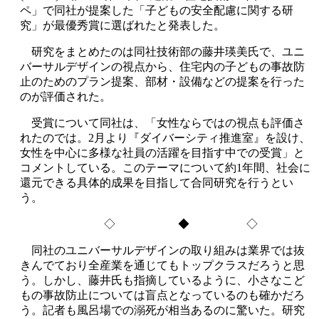
ペ」で同社が提案した「子どもの安全配慮に関する研
究」が最優秀賞に選ばれたと発表した。
研究をまとめたのは同社技術部の藤井瑛美氏で、ユニ
バーサルデザインの視点から、住宅内の子どもの事故防
止のためのプラン提案、部材・設備などの提案を行った
のが評価された。
受賞について同社は、「女性ならではの視点も評価さ
れたのでは。2月より『ダイバーシティ推進室』を設け、
女性を中心に多様な社員の活躍を目指す中での受賞」と
コメントしている。このテーマについて約1年間、社会に
還元できる具体的成果を目指して合同研究を行うとい
う。
◇ ◆ ◇
同社のユニバーサルデザインの取り組みは業界では抜
きんでており全産業を通じてもトップクラスだろうと思
う。しかし、藤井氏も指摘しているように、小さなこど
もの事故防止については盲点となっているのも確かだろ
う。記者も風呂場での溺死が相当あるのに驚いた。研究