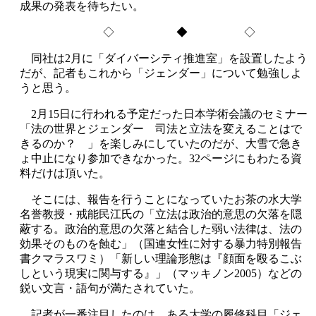
成果の発表を待ちたい。
◇ ◆ ◇
同社は2月に「ダイバーシティ推進室」を設置したよう
だが、記者もこれから「ジェンダー」について勉強しよ
うと思う。
2月15日に行われる予定だった日本学術会議のセミナー
「法の世界とジェンダー 司法と立法を変えることはで
きるのか？ 」を楽しみにしていたのだが、大雪で急き
ょ中止になり参加できなかった。32ページにもわたる資
料だけは頂いた。
そこには、報告を行うことになっていたお茶の水大学
名誉教授・戒能民江氏の「立法は政治的意思の欠落を隠
蔽する。政治的意思の欠落と結合した弱い法律は、法の
効果そのものを蝕む」（国連女性に対する暴力特別報告
書クマラスワミ）「新しい理論形態は『顔面を殴るこぶ
しという現実に関与する』」（マッキノン2005）などの
鋭い文言・語句が満たされていた。
記者が一番注目したのは、ある大学の履修科目「ジェ