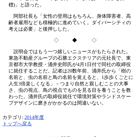
標)」と語った。
阿部社長も「女性の登用はもちろん、身体障害者、高
齢者雇用なども積極的に進めていく。ダイバーシティの
考えは必要」と後押しした。
◇ ◆ ◇
説明会ではもう一つ嬉しいニュースがもたらされた。
東急不動産グループの石勝エクステリアの元社長で、東
京都市大学教授・涌井史郎氏が4月1日付で同社の取締役
に就任することだ。記者は20数年前、涌井氏から「樹の
名前と、虫の名前と鳥の名前を覚えると、1歩歩くごとに
人生3倍楽しくなる」－つまり自然と親しむことの大事
さ、虫の視点、鳥の視点でものを見る目を養うことを教
わった。涌井氏の取締役就任で環境対策やランドスケー
プデザインに磨きがかかるのは間違いない。
カテゴリ:
2014年度
トップへ戻る