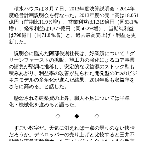
積水ハウスは３月７日、2013年度決算説明会・2014年
度経営計画説明会を行なった。2013年度の売上高は18,051
億円（前期比11.9％増）、営業利益は1,319億円（同53.1％
増）、経常利益は1,377億円（同50.2%増）、当期純利益
は798億円（同71.8％増）と、過去最高売上げ・利益を更
新した。
説明会に臨んだ阿部俊則社長は、好業績について「グ
リーンファーストの拡販、施工力の強化によるコア事業
の請負が堅調に推移し、安定的な収益源のストック型も
積みあがり、利益率の改善が見られた開発型の3つのビジ
ネスモデルの多角化が進んだ結果。2014年度も収益率を
さらに高める」と話した。
懸念される建築費の上昇、職人不足については平準
化・機械化を進めると語った。
◇ ◆ ◇
すごい数字だ。天気に例えれば一点の曇りのない快晴
だろうか。デベロッパーの売り上げと比較すると三井不