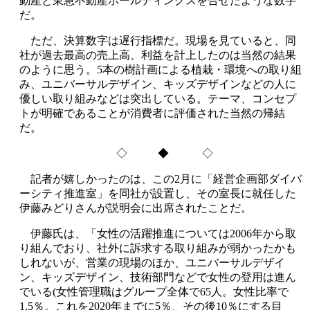
動産と東急不動産ホールディングスを合せたような数字
だ。
ただ、決算数字は遅行指標だ。現場を見ていると、同
社が過去最高の売上高、利益を計上したのは当然の結果
のように思う。5本の樹計画による植栽・環境への取り組
み、ユニバーサルデザイン、キッズデザインなどの人に
優しい取り組みなどは突出している。テーマ、コンセプ
トが明確であることが消費者に評価された当然の帰結
だ。
◇ ◆ ◇
記者が嬉しかったのは、この2月に「経営企画部ダイバ
ーシティ推進室」を同社が設置し、その室長に就任した
伊藤みどりさんが説明会に出席されたことだ。
伊藤氏は、「女性の活躍推進については2006年から取
り組んでおり、社外に訴求する取り組みが弱かったかも
しれないが、営業の現場のほか、ユニバーサルデザイ
ン、キッズデザイン、技術部門などで女性の登用は進ん
でいる(女性管理職はグループ全体で65人。女性比率で
1.5％。これを2020年までに5％、その後10％にする目