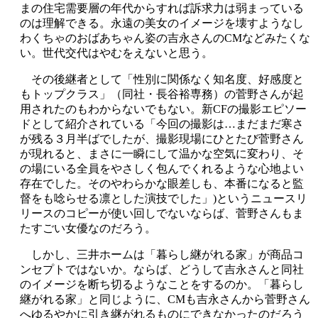
まの住宅需要層の年代からすれば訴求力は弱まっている
のは理解できる。永遠の美女のイメージを壊すようなし
わくちゃのおばあちゃん姿の吉永さんのCMなどみたくな
い。世代交代はやむをえないと思う。
その後継者として「性別に関係なく知名度、好感度と
もトップクラス」（同社・長谷裕専務）の菅野さんが起
用されたのもわからないでもない。新CFの撮影エピソー
ドとして紹介されている「今回の撮影は…まだまだ寒さ
が残る３月半ばでしたが、撮影現場にひとたび菅野さん
が現れると、まさに一瞬にして温かな空気に変わり、そ
の場にいる全員をやさしく包んでくれるような心地よい
存在でした。そのやわらかな眼差しも、本番になると監
督をも唸らせる凛とした演技でした」)というニュースリ
リースのコピーが使い回しでないならば、菅野さんもま
たすごい女優なのだろう。
しかし、三井ホームは「暮らし継がれる家」が商品コ
ンセプトではないか。ならば、どうして吉永さんと同社
のイメージを断ち切るようなことをするのか。「暮らし
継がれる家」と同じように、CMも吉永さんから菅野さん
へゆるやかに引き継がれるものにできなかったのだろう