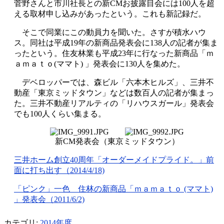
菅野さんと市川社長との新CMお披露目会には100人を超
える取材申し込みがあったという。これも新記録だ。
そこで同業にこの動員力を聞いた。さすが積水ハウ
ス。同社は平成19年の新商品発表会に138人の記者が集ま
ったという。住友林業も平成23年に行なった新商品「ｍ
ａｍａｔｏ(ママト) 」発表会に130人を集めた。
デベロッパーでは、森ビル「六本木ヒルズ」、三井不
動産「東京ミッドタウン」などは数百人の記者が集まっ
た。三井不動産リアルティの「リハウスガール」発表会
でも100人くらい集まる。
新CM発表会（東京ミッドタウン）
三井ホーム創立40周年「オーダーメイドプライド。」前
面に打ち出す（2014/4/18)
「ピンク」一色 住林の新商品「ｍａｍａｔｏ (ママト)
」発表会（2011/6/2)
カテゴリ:
2014年度