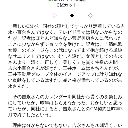
CMカット
◇ ◆ ◇
新しいCMが、同社の顔としてすっかり定着している吉
永小百合さんではなく、テレビドラマは見ないからなの
だが、記者はほとんど知らない菅野美穂さんに代わった
ことに少なからずショックを受けた。記者は、「清純派
女優」のイメージをこの歳になってまで抱き続ける単純
なサユリストではない。むしろ逆だ。女優としての吉永
さんより「清く、正しく、美しく」を貫く生身の人間・
吉永小百合さんが好きだ。三井ホームはもちろんだが、
三井不動産グループ全体のイメージアップに計り知れな
い貢献をしているはすだ。品と格が備わっているのが吉
永さんだ。
その吉永さんのカレンダーを同社から貰うのを楽しみ
にしていたが、昨年はもらえなかった。おかしいと思っ
ていたが、同社によると、吉永さんとのCM契約は昨年3
月で終了したという。
理由は分からないでもない。吉永さんも70歳近く。い