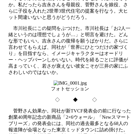
か。私だったら吉永さんを母親役、菅野さんを娘役、さ
らに子役を入れた2世帯3世代住宅の提案を行なう。大ヒ
ット間違いないと思うがどうだろう。
市川社長にこの疑問をぶつけた。市川社長は「お2人一
緒というのは理想でしょうが…」と明言を避けた。どん
な形でもいい。吉永さんの復帰を願うばかりだ。さらに
言わせてもらえば、同社が「世界にひとつだけの家づく
り」を目指すなら、イメージキャラクターはオードリ
ー・ヘップバーンしかいない。時代を経るごとに評価が
高まっていく、若さが衰えない彼女こそが三井の家にふ
さわしいのではないか。
フォトセッション
◇ ◆ ◇
菅野さん効果か。同社が新TVCF発表会の前に行なった
創業40周年記念の新商品「2×6ウォール」「Newスマート
ブリーズ」の発表会には、同社の過去最多となる68人の
報道陣が会場となった東京ミッドタウンに詰め掛けた。