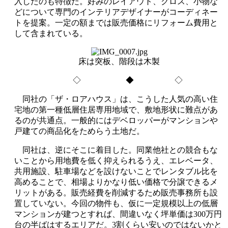
入したのも特徴だ。好みのレイアウト、クロス、小物な
どについて専門のインテリアデザイナーがコーディネー
トを提案。一定の額までは販売価格にリフォーム費用と
して含まれている。
床は突板、階段は木製
◇ ◆ ◇
同社の「ザ・ロアハウス」は、こうした人気の高い住
宅地の第一種低層住居専用地域で、敷地形状に難点があ
るのが共通点。一般的にはデベロッパーがマンションや
戸建ての商品化をためらう土地だ。
同社は、逆にそこに着目した。同業他社との競合もな
いことから用地費を低く抑えられるうえ、エレベータ、
共用施設、駐車場などを設けないことでレンタブル比を
高めることで、相場よりかなり低い価格で分譲できるメ
リットがある。販売経費を削減するため販売事務所も設
置していない。今回の物件も、仮に一定規模以上の低層
マンションが建つとすれば、間違いなく坪単価は300万円
台の半ばはするエリアだ。3割くらい安いのではないかと