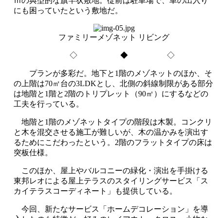
ｍの典型的な旗竿状敷地。従前は駐車場で、車の出入り
にも困っていたという敷地だ。
ファミリーメゾネット リビング
◇ ◆ ◇
プランが多彩だ。地下と1階のメゾネットのほか、そ
の上階は70㎡台の3LDKとし、北側の斜線制限がある部分
は地階と1階と2階のトリプレット（90㎡）にするなどの
工夫を行っている。
地階と1階のメゾネットタイプの階段は木製。コンクリ
と木を混交させる施工が難しいが、木の温かみを演出す
るためにこだわったという。2階のフラットタイプの床は
突板仕様。
このほか、屋上やバルコニーの緑化・演出を手掛ける
東邦レオによる屋上テラスのスタイリングサービス「ス
カイテラスコーディネート」も提供している。
今回、新たなサービス「ホームデコレーション」を導