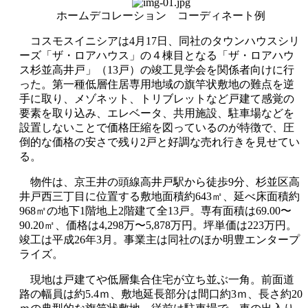
ホームデコレーション コーディネート例
コスモスイニシアは4月17日、同社のタウンハウスシリ
ーズ「ザ・ロアハウス」の４棟目となる「ザ・ロアハウ
ス杉並高井戸」（13戸）の竣工見学会を関係者向けに行
った。第一種低層住居専用地域の旗竿状敷地の難点を逆
手に取り、メゾネット、トリブレットなど戸建て感覚の
要素を取り込み、エレベータ、共用施設、駐車場などを
設置しないことで価格圧縮を図っているのが特徴で、圧
倒的な価格の安さで残り2戸と好調な売れ行きを見せてい
る。
物件は、京王井の頭線高井戸駅から徒歩9分、杉並区高
井戸西三丁目に位置する敷地面積約643㎡、延べ床面積約
968㎡の地下1階地上2階建て全13戸。専有面積は69.00〜
90.20㎡、価格は4,298万〜5,878万円。坪単価は223万円。
竣工は平成26年3月。事業主は同社のほか明豊エンタープ
ライズ。
現地は戸建てや低層集合住宅が立ち並ぶ一角。前面道
路の幅員は約5.4ｍ、敷地延長部分は間口約3ｍ、長さ約20