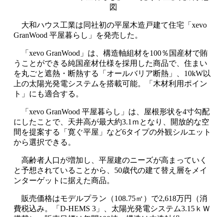
図
大和ハウス工業は同社初の平屋木造戸建て住宅「xevo
GranWood 平屋暮らし」を発売した。
「xevo GranWood」は、構造軸組材を100％国産材で賄
うことができる純国産材仕様を採用した商品で、住まい
を丸ごと遮熱・断熱する「オールバリア断熱」、10kW以
上の太陽光発電システムを搭載可能。「木材利用ポイン
ト」にも適合する。
「xevo GranWood 平屋暮らし」は、屋根形状を4寸勾配
にしたことで、天井高が最大約3.1ｍとなり、開放的な空
間を提案する「寛ぐ平屋」など6タイプの外観シルエット
から選択できる。
高齢者人口が増加し、平屋建のニーズが高まっていく
と予想されていることから、50歳代の建て替え層をメイ
ンターゲットに据えた商品。
販売価格はモデルプラン（108.75㎡）で2,618万円（消
費税込み。「D-HEMS 3」、太陽光発電システム3.15ｋＷ