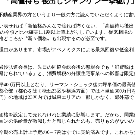
「高値待ち 後出しジャンケン一挙駆け
不動産業界の方というより一般の方に読んでいただくように書
表せれば「新価格みんなで渡れば怖くない」「高値待ち後出
昨年の今頃と比べ確実に1割以上値上がりしています。従来相場
格どころか〝新々価格〟も出現するのが必至です。
理由があります。市場がアベノミクスによる景気回復や低金利
岩沙弘道会長は、先日の同協会総会後の懇親会でも「消費税は
避けられている」と、消費増税の分譲住宅事業への影響は限定
00万円以上となり、リーマン・ショック後の坪単価の最高値80
準都心部（都心を除く概ね23区や横浜方面）では坪単価300
,000万円）の地域は23区内では城東エリアの一部しかなく、郊
価格を設定して売れなければ業績に影響します。だから、同業
ョンの供給量が激減したと報じられたのも、売りものがないの
期の売上計上予定の6～7割はすでに契約済みです。これから