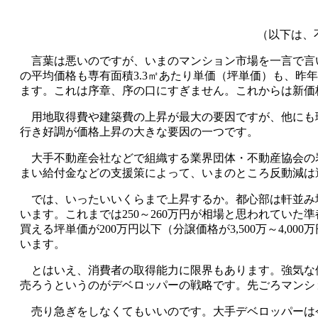
（以下は、
言葉は悪いのですが、いまのマンション市場を一言で言い
の平均価格も専有面積3.3㎡あたり単価（坪単価）も、
ます。これは序章、序の口にすぎません。これからは新価
用地取得費や建築費の上昇が最大の要因ですが、他にも
行き好調が価格上昇の大きな要因の一つです。
大手不動産会社などで組織する業界団体・不動産協会の
まい給付金などの支援策によって、いまのところ反動減は
では、いったいいくらまで上昇するか。都心部は軒並み坪4
います。これまでは250～260万円が相場と思われていた
買える坪単価が200万円以下（分譲価格が3,500万～4
います。
とはいえ、消費者の取得能力に限界もあります。強気な
売ろうというのがデベロッパーの戦略です。先ごろマンシ
売り急ぎをしなくてもいいのです。大手デベロッパーは今