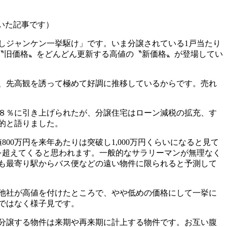
」
いた記事です）
しジャンケン一挙駆け」です。いま分譲されている1戸当たり
の〝旧価格〟をどんどん更新する高値の〝新価格〟が登場してい
、先高観を誘って極めて好調に推移しているからです。売れ
８％に引き上げられたが、分譲住宅はローン減税の拡充、す
的と語りました。
0万円を来年あたりは突破し1,000万円くらいになると見て
万円を超えてくると思われます。一般的なサラリーマンが無理なく
外部でも最寄り駅からバス便などの遠い物件に限られると予測して
他社が高値を付けたところで、やや低めの価格にして一挙に
ではなく様子見です。
分譲する物件は来期や再来期に計上する物件です。お互い腹