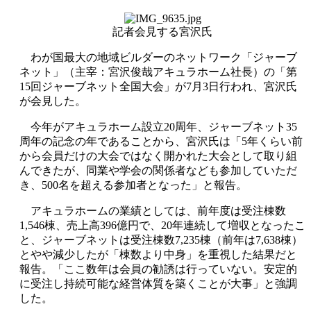
記者会見する宮沢氏
わが国最大の地域ビルダーのネットワーク「ジャーブ
ネット」（主宰：宮沢俊哉アキュラホーム社長）の「第
15回ジャーブネット全国大会」が7月3日行われ、宮沢氏
が会見した。
今年がアキュラホーム設立20周年、ジャーブネット35
周年の記念の年であることから、宮沢氏は「5年くらい前
から会員だけの大会ではなく開かれた大会として取り組
んできたが、同業や学会の関係者なども参加していただ
き、500名を超える参加者となった」と報告。
アキュラホームの業績としては、前年度は受注棟数
1,546棟、売上高396億円で、20年連続して増収となったこ
と、ジャーブネットは受注棟数7,235棟（前年は7,638棟）
とやや減少したが「棟数より中身」を重視した結果だと
報告。「ここ数年は会員の勧誘は行っていない。安定的
に受注し持続可能な経営体質を築くことが大事」と強調
した。