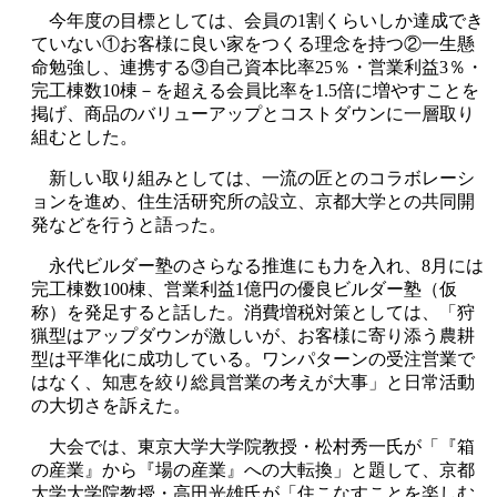
今年度の目標としては、会員の1割くらいしか達成でき
ていない①お客様に良い家をつくる理念を持つ②一生懸
命勉強し、連携する③自己資本比率25％・営業利益3％・
完工棟数10棟－を超える会員比率を1.5倍に増やすことを
掲げ、商品のバリューアップとコストダウンに一層取り
組むとした。
新しい取り組みとしては、一流の匠とのコラボレーシ
ョンを進め、住生活研究所の設立、京都大学との共同開
発などを行うと語った。
永代ビルダー塾のさらなる推進にも力を入れ、8月には
完工棟数100棟、営業利益1億円の優良ビルダー塾（仮
称）を発足すると話した。消費増税対策としては、「狩
猟型はアップダウンが激しいが、お客様に寄り添う農耕
型は平準化に成功している。ワンパターンの受注営業で
はなく、知恵を絞り総員営業の考えが大事」と日常活動
の大切さを訴えた。
大会では、東京大学大学院教授・松村秀一氏が「『箱
の産業』から『場の産業』への大転換」と題して、京都
大学大学院教授・高田光雄氏が「住こなすことを楽しむ