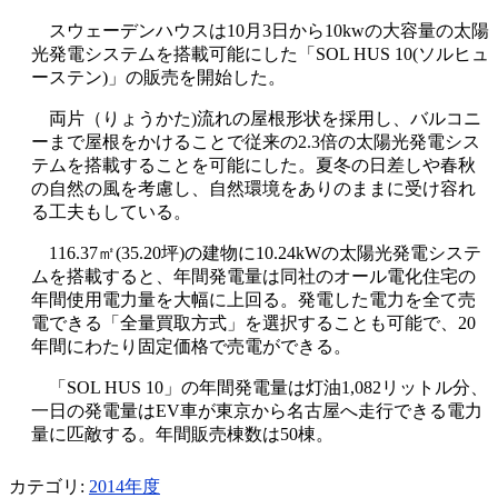
スウェーデンハウスは10月3日から10kwの大容量の太陽
光発電システムを搭載可能にした「SOL HUS 10(ソルヒュ
ーステン)」の販売を開始した。
両片（りょうかた)流れの屋根形状を採用し、バルコニ
ーまで屋根をかけることで従来の2.3倍の太陽光発電シス
テムを搭載することを可能にした。夏冬の日差しや春秋
の自然の風を考慮し、自然環境をありのままに受け容れ
る工夫もしている。
116.37㎡(35.20坪)の建物に10.24kWの太陽光発電システ
ムを搭載すると、年間発電量は同社のオール電化住宅の
年間使用電力量を大幅に上回る。発電した電力を全て売
電できる「全量買取方式」を選択することも可能で、20
年間にわたり固定価格で売電ができる。
「SOL HUS 10」の年間発電量は灯油1,082リットル分、
一日の発電量はEV車が東京から名古屋へ走行できる電力
量に匹敵する。年間販売棟数は50棟。
カテゴリ:
2014年度