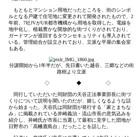
もともとマンション用地だったところを、街のシンボ
ルとなる戸建て住宅地に変更されて開発されたもので、2
年前、7社JVがUR都市機構から用地を取得した。電線を
地中化し、植栽豊かな開放的な街づくりがされており、
ガードマンが巡回するタウンセキュリティも導入されて
いる。管理組合が設立されており、立派な平屋の集会室
もある。
分譲開始から1年半だが、先日書いた越谷、三郷などの街
路樹より立派
◇ ◆ ◇
同行していただいた同財団の天谷正法事業部長に街づ
くりについて説明を聞いたのだが、嬉しくなるような話
から始まった。天谷氏は同財団が発行する「家とまちな
み」に掲載されている井崎義治・流山市長の意気込みを
紹介し、井崎氏が市長に当選して最初に見学した団地が
日野市の「高幡鹿島台」だったことを話した。