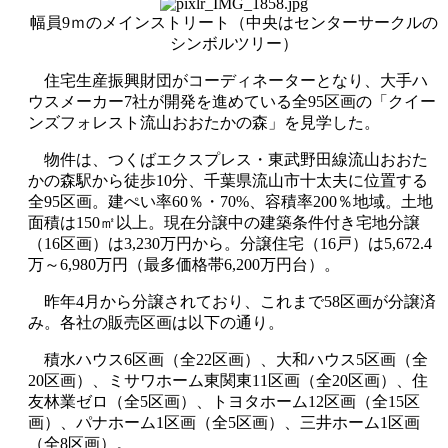
幅員9ｍのメインストリート（中央はセンターサークルの
シンボルツリー）
住宅生産振興財団がコーディネーターとなり、大手ハ
ウスメーカー7社が開発を進めている全95区画の「クイー
ンズフォレスト流山おおたかの森」を見学した。
物件は、つくばエクスプレス・東武野田線流山おおた
かの森駅から徒歩10分、千葉県流山市十太夫に位置する
全95区画。建ぺい率60％・70%、容積率200％地域。土地
面積は150㎡以上。現在分譲中の建築条件付き宅地分譲
（16区画）は3,230万円から。分譲住宅（16戸）は5,672.4
万～6,980万円（最多価格帯6,200万円台）。
昨年4月から分譲されており、これまで58区画が分譲済
み。各社の販売区画は以下の通り。
積水ハウス6区画（全22区画）、大和ハウス5区画（全
20区画）、ミサワホーム東関東11区画（全20区画）、住
友林業ゼロ（全5区画）、トヨタホーム12区画（全15区
画）、パナホーム1区画（全5区画）、三井ホーム1区画
（全8区画）。