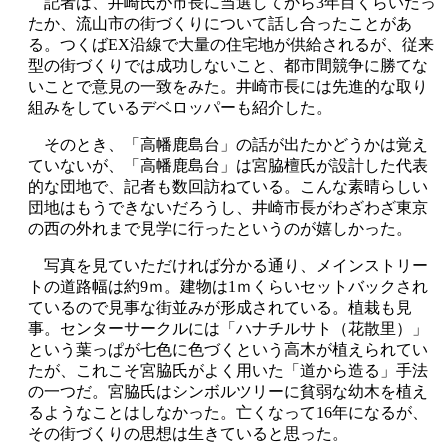
記者は、井崎氏が市長に当選してから3年目くらいだっ
たか、流山市の街づくりについて話し合ったことがあ
る。つくばEX沿線で大量の住宅地が供給されるが、従来
型の街づくりでは成功しないこと、都市間競争に勝てな
いことで意見の一致をみた。井崎市長には先進的な取り
組みをしているデベロッパーも紹介した。
そのとき、「高幡鹿島台」の話が出たかどうかは覚え
ていないが、「高幡鹿島台」は宮脇檀氏が設計した代表
的な団地で、記者も数回訪ねている。こんな素晴らしい
団地はもうできないだろうし、井崎市長がわざわざ東京
の西の外れまで見学に行ったというのが嬉しかった。
写真を見ていただければ分かる通り、メインストリー
トの道路幅は約9ｍ。建物は1ｍくらいセットバックされ
ているので見事な街並みが形成されている。植栽も見
事。センターサークルには「ハナチルサト（花散里）」
という葉っぱが七色に色づくという高木が植えられてい
たが、これこそ宮脇氏がよく用いた「道から造る」手法
の一つだ。宮脇氏はシンボルツリーに貧弱な幼木を植え
るようなことはしなかった。亡くなって16年になるが、
その街づくりの思想は生きていると思った。