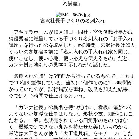
れ講座」
宮沢社長手づくりの名刺入れ
アキュラホームが10月28日、同社・宮沢俊哉社長が成
績優秀者に贈呈している手づくり名刺入れの「お手入れ
講座」を行ったのを取材した。約3時間、宮沢社長は20人
くらいの参加者を前に「名刺入れの手入れは家と同じ。
使いこなし、使い心地、使い応えを伝えるもの」だと、
カンナ掛け薄削りの見本を示しながら話した。
名刺入れの贈呈は5年前から行っているもので、これま
で113個を製作している。当初は1個作るのに7～8時間か
かっていたのが、試行錯誤を重ね、改良も加えた結果、
今では2～3時間で仕上げるという。
「カンナ社長」の異名を持つだけに、看板に傷がつく
ようないい加減な仕事はしない。形状や技、細部にもこ
だわる。一般にも販売されている四角形のものではな
く、機械ではできない丸みを持たせた美しいものから、
最近は大工さんが使う「大工道具箱」をモチーフにした