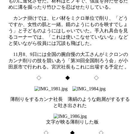
ものに進化させた。材料はヒノキで、強度を持たせるた
めに溝を掘ったり竹ひごを忍ばせたりしている。
カンナ掛けでは、ヒバ材をミクロ単位で削り、「どう
ですか、女性の肌と一緒。鏡のようにものを映すでしょ
う」と子どものようにはしゃいでいた。手入れ具合を見
るコーナーでは、「これは使いこなせていないな」など
と笑いながら役員には冗談も飛ばした。
11月8、9日には全国の腕自慢の大工さんがミクロンの
カンナ削りの技を競いあう「第30回全国削ろう会」が小
田原市で行われる。宮沢社長もこれに出場する予定だ 。
◇ ◆ ◇
薄削りをするカンナ社長 薄絹のような鉋屑がするする
と吐き出された
文字が映る薄削りした板
◇ ◆ ◇