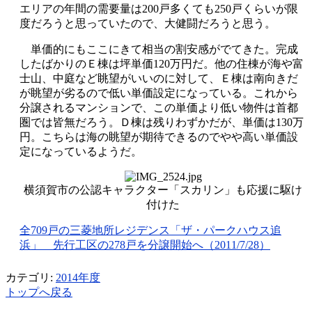
エリアの年間の需要量は200戸多くても250戸くらいが限
度だろうと思っていたので、大健闘だろうと思う。
単価的にもここにきて相当の割安感がでてきた。完成
したばかりのＥ棟は坪単価120万円だ。他の住棟が海や富
士山、中庭など眺望がいいのに対して、Ｅ棟は南向きだ
が眺望が劣るので低い単価設定になっている。これから
分譲されるマンションで、この単価より低い物件は首都
圏では皆無だろう。Ｄ棟は残りわずかだが、単価は130万
円。こちらは海の眺望が期待できるのでやや高い単価設
定になっているようだ。
横須賀市の公認キャラクター「スカリン」も応援に駆け
付けた
全709戸の三菱地所レジデンス「ザ・パークハウス追
浜」 先行工区の278戸を分譲開始へ（2011/7/28）
カテゴリ:
2014年度
トップへ戻る