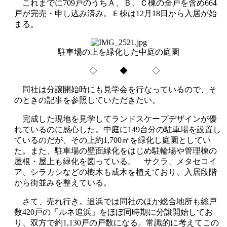
これまでに709戸のうちＡ、Ｂ、Ｃ棟の全戸を含め664
戸が完売・申し込み済み。Ｅ棟は12月18日から入居が始
まる。
駐車場の上を緑化した中庭の庭園
◇ ◆ ◇
同社は分譲開始時にも見学会を行なっているので、そ
のときの記事を参照していただきたい。
完成した現地を見学してランドスケープデザインが優
れているのに感心した。中庭に149台分の駐車場を設置し
ているのだが、その上約1,700㎡を緑化し庭園としてい
た。また、駐車場の壁面緑化をはじめ駐輪場や管理棟の
屋根・屋上も緑化を図っている。 サクラ、メタセコイ
ア、シラカシなどの樹木も成木を植えており、入居段階
から街並みを整えている。
さて、売れ行き。追浜では同社のほか総合地所も総戸
数420戸の「ルネ追浜」をほぼ同時期に分譲開始してお
り、双方で約1,130戸の戸数になる。常識的に考えてこの