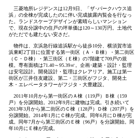
三菱地所レジデンスは12月9日、「ザ･パークハウス追
浜」の全棟が完成したのに伴い完成披露内覧会を行なっ
た。ランドスケープデザインが素晴らしいマンション
で、現在分譲中の住戸の坪単価は120～130万円。土地代
がただでも建たない安さだ。
物件は、京浜急行線追浜駅から徒歩10分、横須賀市追
浜東町2丁目に位置する第一街区（Ａ・Ｂ棟）・第二街区
（Ｃ・Ｄ棟）・第三街区（Ｅ棟）の7階建て709戸の規
模。専有面積は71.40～95.39㎡。企画･建築・設計・監理
は安宅設計。開発設計・監理はクレアリア。施工は第一
街区が三井住友建設、第二・三街区がフジタ、開発土
木・エレベータタワーがフジタ・大豊建設。
2011年10月から第一街区のＡ棟（119戸）Ｂ棟（159
戸）を分譲開始。2012年9月に建物は完成。引き続いて
2013年3月から第二街区のＣ棟（128戸）Ｄ棟（207戸）を
分譲開始。2014年1月にＣ棟が完成。同年6月にＤ棟が完
成。同年7月から第三街区のＥ棟（96戸）を分譲開始。同
年10月にＥ棟が完成。