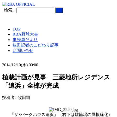
検索...
TOP
RBA野球大会
事務局だより
牧田記者のこだわり記事
お問い合せ
2014/12/10(水) 00:00
植栽計画が見事 三菱地所レジデンス
「追浜」全棟が完成
投稿者: 牧田司
「ザ･パークハウス追浜」（右下は駐輪場の屋根緑化）