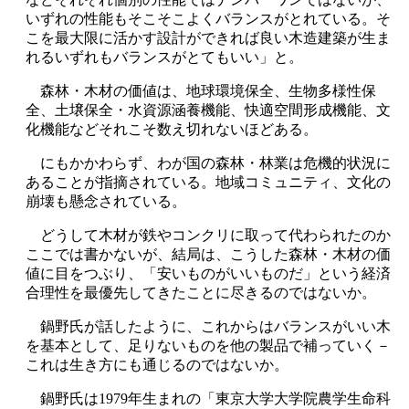
いずれの性能もそこそこよくバランスがとれている。そ
こを最大限に活かす設計ができれば良い木造建築が生ま
れるいずれもバランスがとてもいい」と。
森林・木材の価値は、地球環境保全、生物多様性保
全、土壌保全・水資源涵養機能、快適空間形成機能、文
化機能などそれこそ数え切れないほどある。
にもかかわらず、わが国の森林・林業は危機的状況に
あることが指摘されている。地域コミュニティ、文化の
崩壊も懸念されている。
どうして木材が鉄やコンクリに取って代わられたのか
ここでは書かないが、結局は、こうした森林・木材の価
値に目をつぶり、「安いものがいいものだ」という経済
合理性を最優先してきたことに尽きるのではないか。
鍋野氏が話したように、これからはバランスがいい木
を基本として、足りないものを他の製品で補っていく－
これは生き方にも通じるのではないか。
鍋野氏は1979年生まれの「東京大学大学院農学生命科