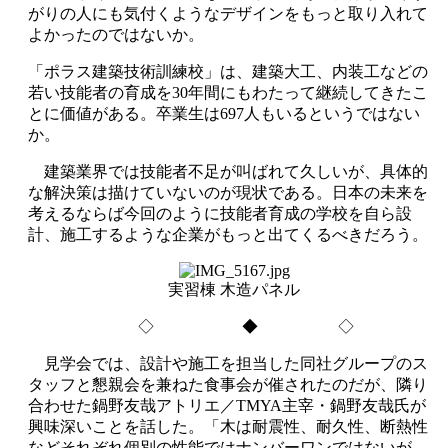
がりの人にも気付くようなデザインをもっと取り入れて
よかったのではないか。
「ポラス建築技術訓練校」は、建築大工、内装工などの
若い技能者の育成を30年間にもわたって継続してきたこ
とに価値がある。卒業生は697人もいるというではない
か。
建築業界では技能者不足が叫ばれて久しいが、具体的
な解決策は描けていないのが現状である。日本の未来を
考えるならば今回のように技能者育成の学校を自ら設
計、施工するような企業がもっと出てくるべきだろう。
実習棟 木造パネル
◇ ◆ ◇
見学会では、設計や施工を担当した同社グループのス
タッフと懇親会を兼ねた食事会が催されたのだが、隣り
合わせた鍋野友哉アトリエ／TMYA主宰・鍋野友哉氏が
興味深いことを話した。「木は耐震性、耐久性、断熱性
などそれぞれ個別の性能ではナンバーワンではないが、