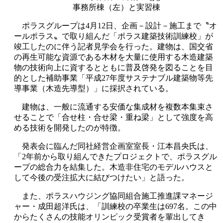
事務所棟（左）と実習棟
ポラスグループは4月12日、企画－設計－施工まで〝オ
ールポラス〟で取り組んだ「ポラス建築技術訓練校」が
竣工したのに伴う記者見学会を行った。建物は、国交省
の再生可能な資源である木材を大量に使用する木造建築
物の技術向上に資するとともに普及啓発を図ることを目
的とした補助事業「平成27年度サステナブル建築物等先
導事業（木造先導型）」に採択されている。
建物は、一般に流通する安価な集成材を複数本集束さ
せることで「合せ柱・合せ梁・重ね梁」として強度を高
める技術を開発したのが特徴。
発表会に臨んだ同社経営企画室室長・江本昌央氏は、
「2年前から取り組んできたプロジェクトで、ポラスグル
ープの総合力を結集した。木造非住宅のモデルハウスと
して今後の受注拡大に結びつけたい」と語った。
また、ポラスハウジング協同組合施工推進課マネージ
ャー・成田超洋氏は、「訓練校の卒業生は697名。この中
からたくさんの技能オリンピック受賞者を輩出してき