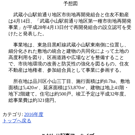
予想図
武蔵小山駅前通り地区市街地再開発組合と住友不動産
は4月14日、「武蔵小山駅前通り地区第一種市街地再開発
事業」が平成28年4月13日付で再開発組合の設立認可を受
けたと発表した。
事業地は、東急目黒町線武蔵小山駅東南側に位置し、
細分化された敷地の統合と建物の共同化によって土地の
高度利用を図り、区画道路や広場などを整備すること
で、市街地環境の改善と防災性の強化を図るもの。住友
不動産は地権者、参加組合員として事業に参画する。
所在地は品川区小山三丁目、施行面積は約0.7ha、敷地
面積は5,420㎡、延床面積は53,870㎡、建物は地上41階・
地下2階建て。住宅は約500戸。竣工予定は平成32年度。
総事業費は約321億円。
カテゴリ:
2016年度
トップへ戻る