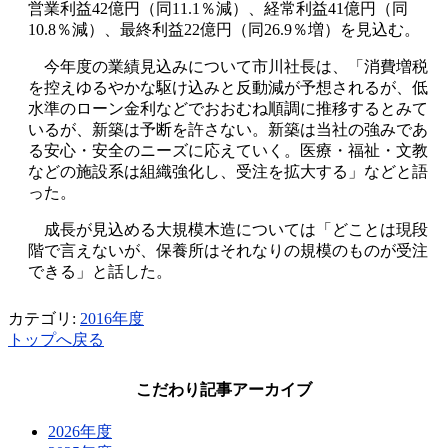
営業利益42億円（同11.1％減）、経常利益41億円（同
10.8％減）、最終利益22億円（同26.9％増）を見込む。
今年度の業績見込みについて市川社長は、「消費増税
を控えゆるやかな駆け込みと反動減が予想されるが、低
水準のローン金利などでおおむね順調に推移するとみて
いるが、新築は予断を許さない。新築は当社の強みであ
る安心・安全のニーズに応えていく。医療・福祉・文教
などの施設系は組織強化し、受注を拡大する」などと語
った。
成長が見込める大規模木造については「どことは現段
階で言えないが、保養所はそれなりの規模のものが受注
できる」と話した。
カテゴリ:
2016年度
トップへ戻る
こだわり記事アーカイブ
2026年度