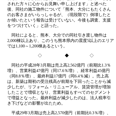
された方々に心からお見舞い申し上げます」と述べた
後、同社の施工物件について「熊本、大分にもたくさん
のお客さまがいらっしゃるが、（現段階で）倒壊したと
か傾いたという報告は受けていない。今後も調査、支援
をつづけていく」と語った。
同社によると、熊本、大分での同社引き渡し物件は
2,000棟以上あり、このうち熊本県内の震度5以上のエリア
では1,100～1,200棟あるという。
◇ ◆ ◇
同社の平成28年3月期は売上高2,562億円（前期比1.3％
増）、営業利益47億円（同17.6％増）、経常利益45億円
（同8.8％増）、最終利益17億円（同6.4％減）。売上高
は、新築は期初の受注残高が前期を下回ったことから減
少したが、リフォーム・リニューアル、賃貸管理が増加
したことで増収となり、営業利益もすべてのセグメント
で増益となった。最終利益が減少したのは、法人税率引
き下げなどの影響が出たため。
平成29年3月期は売上高2,570億円（前期比0.3％増）、