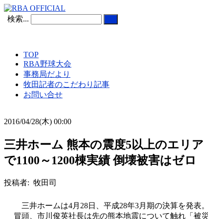
検索...
TOP
RBA野球大会
事務局だより
牧田記者のこだわり記事
お問い合せ
2016/04/28(木) 00:00
三井ホーム 熊本の震度5以上のエリア
で1100～1200棟実績 倒壊被害はゼロ
投稿者: 牧田司
三井ホームは4月28日、平成28年3月期の決算を発表。
冒頭、市川俊英社長は先の熊本地震について触れ「被災