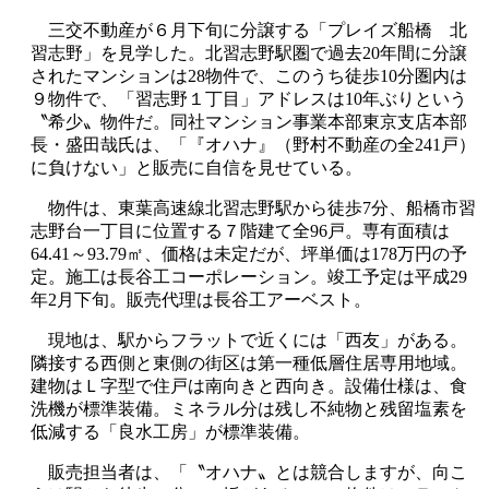
三交不動産が６月下旬に分譲する「プレイズ船橋 北
習志野」を見学した。北習志野駅圏で過去20年間に分譲
されたマンションは28物件で、このうち徒歩10分圏内は
９物件で、「習志野１丁目」アドレスは10年ぶりという
〝希少〟物件だ。同社マンション事業本部東京支店本部
長・盛田哉氏は、「『オハナ』（野村不動産の全241戸）
に負けない」と販売に自信を見せている。
物件は、東葉高速線北習志野駅から徒歩7分、船橋市習
志野台一丁目に位置する７階建て全96戸。専有面積は
64.41～93.79㎡、価格は未定だが、坪単価は178万円の予
定。施工は長谷工コーポレーション。竣工予定は平成29
年2月下旬。販売代理は長谷工アーベスト。
現地は、駅からフラットで近くには「西友」がある。
隣接する西側と東側の街区は第一種低層住居専用地域。
建物はＬ字型で住戸は南向きと西向き。設備仕様は、食
洗機が標準装備。ミネラル分は残し不純物と残留塩素を
低減する「良水工房」が標準装備。
販売担当者は、「〝オハナ〟とは競合しますが、向こ