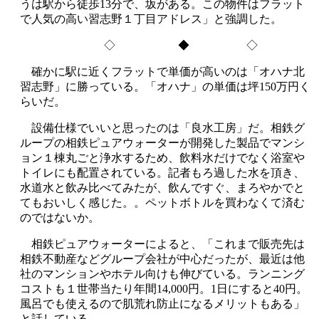
うは駅から徒歩13分で、坂がある。この物件はフラット
で人気の高い習志野１丁目アドレス」と強調した。
◇ ◆ ◇
確かに駅に近くフラットで単価が高いのは「オハナ北
習志野」に勝っている。「オハナ」の単価は坪150万円く
らいだ。
設備仕様でいいと思ったのは「良水工房」だ。相鉄グ
ループの相鉄ピュアウォーターが開発した製品でマンシ
ョン１棟丸ごと浄水するため、飲料水だけでなく浴室や
トイレにも配置されている。記者もろ過した水を頂き、
水道水と飲み比べてみたが、飲んですぐ、まろやかでと
てもおいしく感じた。。ペットボトルを買わなくて済む
のではないか。
相鉄ピュアウォーターによると、「これまで販売先は
相鉄不動産などグループ会社が中心だったが、最近は他
社のマンションやホテル向けも伸びている。ランニング
コストも１世帯当たり年間14,000円。1日にすると40円。
風呂でも使えるので肌荒れ防止になるメリットもある」
と話している。