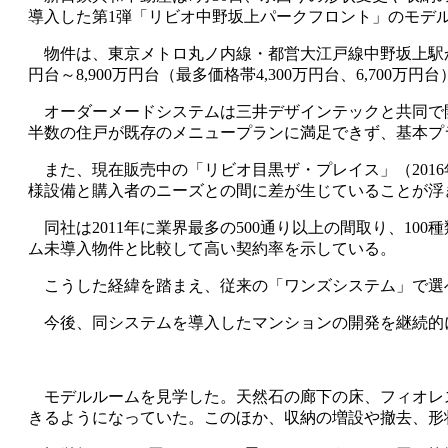
導入した第1弾「リビオ中野坂上パークフロント」のモデ
物件は、東京メトロ丸ノ内線・都営大江戸線中野坂上駅から徒歩
円台～8,900万円台（最多価格帯4,300万円台、6,70
オーダーメードシステムは三井デザインテックと共同で開
半数の住戸が既存のメニュープランに満足できず、基本プ
また、現在販売中の「リビオ目黒ザ・プレイス」（201
様設備と購入者のニーズとの間に差が生じていることが浮
同社は2011年に業界最多の500通り以上の間取り、1
ム未導入物件と比較して高い契約率を示している。
こうした経緯を踏まえ、従来の「ワンズシステム」で選
今後、同システムを導入したマンションの開発を継続的
モデルルームを見学した。天然石の廊下の床、フィオレス
きるようになっていた。このほか、収納の増設や撤去、形