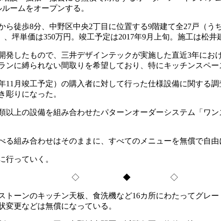
ルルームをオープンする。
8分、中野区中央2丁目に位置する9階建て全27戸（うち非分譲4戸
0万円台）、坪単価は350万円。竣工予定は2017年9月上旬。施工
発したもので、三井デザインテックが実施した直近3年にお
ランに縛られない間取りを希望しており、特にキッチンスペー
6年11月竣工予定）の購入者に対して行った仕様設備に関する
き彫りになった。
00種類以上の設備を組み合わせたパターンオーダーシステム「ワ
べる組み合わせはそのままに、すべてのメニューを無償で自由
に行っていく。
◇ ◆ ◇
トーンのキッチン天板、食洗機など16カ所にわたってグレー
状変更などは無償になっている。