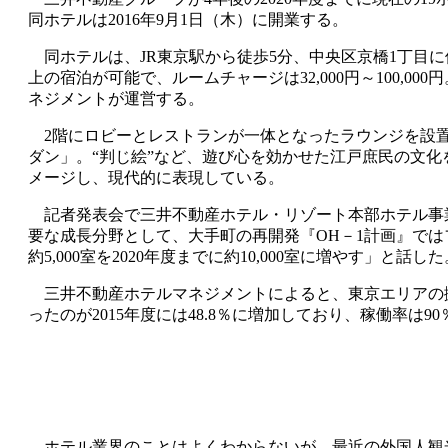
同ホテルは2016年9月1日（木）に開業する。
同ホテルは、JR東京駅から徒歩5分、中央区京橋1丁目に位置する
上の宿泊が可能で、ルームチャージは32,000円～100
ネジメントが運営する。
2階にロビーとレストランが一体となったラウンジを設置
ダン」。“判じ絵”など、遊び心を効かせた江戸庶民の文
メージし、現代的に表現している。
記者発表会で三井不動産ホテル・リゾート本部ホテル事
要な成長分野として、大手町の再開発『OH－1計画』で
約5,000室を2020年度までに約10,000室に増やす」と話した
三井不動産ホテルマネジメントによると、東京エリアの拠点ホテル
ったのが2015年度には48.8％に増加しており、稼働率は9
ホテル業界のことはよくわからないが、最近の外国人観光客