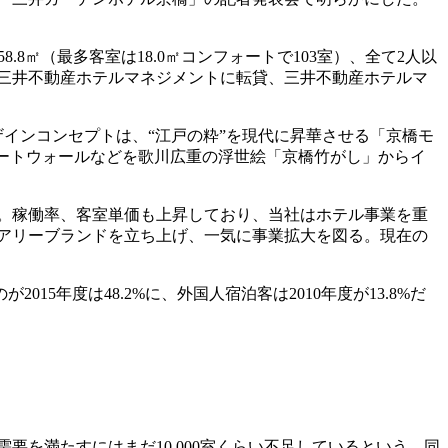
8.8㎡（最多客室は18.0㎡コンフォートで103室）、全て2人以
借し、三井不動産ホテルマネジメントに転貸、三井不動産ホテルマ
インコンセプトは、“江戸の粋”を現代に昇華させる「京橋モ
ートウォールなどを歌川広重の浮世絵「京橋竹がし」からイ
。稼働率、客室単価も上昇しており、当社はホテル事業を重
ュアリーブランドを立ち上げ、一気に事業拡大を図る。現在の
5年度は48.2%に、外国人宿泊客は2010年度が13.8%だ
を満たすにはまだ10,000室くらい不足しているという。同