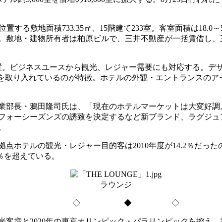
敷地面積733.35㎡、15階建て233室。客室面積は18.0～5
,000円。敷地・建物所有者は柏原ビルで、三井不動産が一括賃
。ビジネスユースから観光、レジャー需要にも対応する。デザ
化を取り入れているのが特徴。ホテルの外観・エントランスのア
業部長・鴉田隆司氏は、「現在のホテルマーケットは大変好調
はフォーシーズンズの誘致を決定するなど新ブランド、ラグジ
。
の観光・レジャー目的客は2010年度が14.2％だったのが201
0％を超えている。
ラウンジ
◇ ◆ ◇
増と2020年の東京オリンピック・パラリンピックを控え、需要