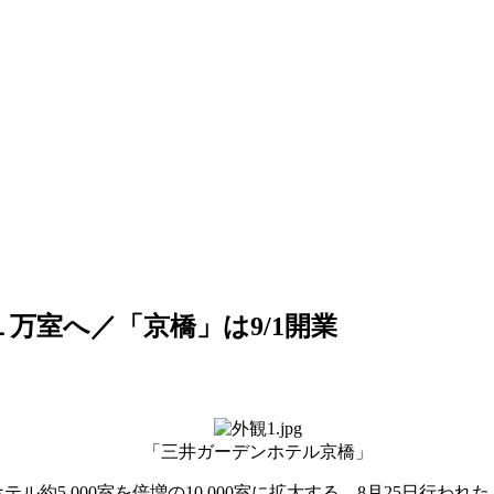
万室へ／「京橋」は9/1開業
「三井ガーデンホテル京橋」
テル約5,000室を倍増の10,000室に拡大する。8月25日