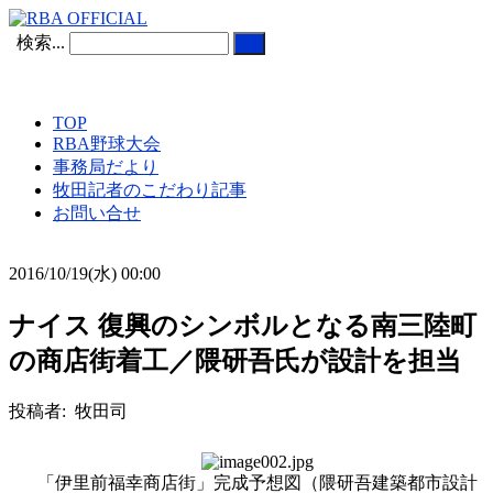
検索...
TOP
RBA野球大会
事務局だより
牧田記者のこだわり記事
お問い合せ
2016/10/19(水) 00:00
ナイス 復興のシンボルとなる南三陸町
の商店街着工／隈研吾氏が設計を担当
投稿者: 牧田司
「伊里前福幸商店街」完成予想図（隈研吾建築都市設計