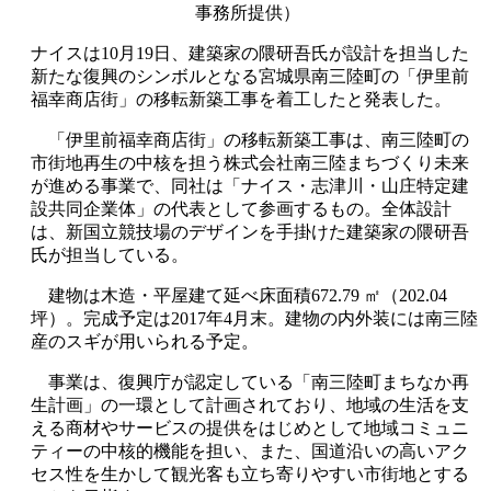
事務所提供）
ナイスは10月19日、建築家の隈研吾氏が設計を担当した
新たな復興のシンボルとなる宮城県南三陸町の「伊里前
福幸商店街」の移転新築工事を着工したと発表した。
「伊里前福幸商店街」の移転新築工事は、南三陸町の
市街地再生の中核を担う株式会社南三陸まちづくり未来
が進める事業で、同社は「ナイス・志津川・山庄特定建
設共同企業体」の代表として参画するもの。全体設計
は、新国立競技場のデザインを手掛けた建築家の隈研吾
氏が担当している。
建物は木造・平屋建て延べ床面積672.79 ㎡（202.04
坪）。完成予定は2017年4月末。建物の内外装には南三陸
産のスギが用いられる予定。
事業は、復興庁が認定している「南三陸町まちなか再
生計画」の一環として計画されており、地域の生活を支
える商材やサービスの提供をはじめとして地域コミュニ
ティーの中核的機能を担い、また、国道沿いの高いアク
セス性を生かして観光客も立ち寄りやすい市街地とする