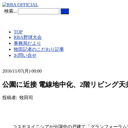
検索...
TOP
RBA野球大会
事務局だより
牧田記者のこだわり記事
お問い合せ
2016/11/07(月) 00:00
公園に近接 電線地中化、2階リビング天
投稿者: 牧田司
コスモスイニシアが分譲中の戸建て「グランフォーラム光