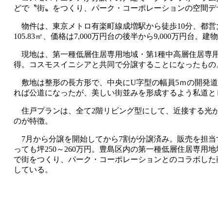
どで〝街〟をつくり、パーク・コーポレーションの空間デ
物件は、東京メトロ有楽町線成増駅から徒歩10分、都営大江戸
105.83㎡、価格は7,000万円台の後半から9,000
現地は、第一種低層住居専用地域・第1種中高層住居専用地域
得。コスモスイニシアと共同で分譲することになったもの
敷地は整形の長方形で、中央にU字型の幅員5ｍの開発道
れば公道になったが、美しい街並みを形成するよう私道と
住戸プランは、全て2階リビング型にして、近接する光が
のが特徴。
7月から分譲を開始してから7割が分譲済み。販売を担当
っても坪250～260万円。豊島区内の第一種低層住居専
で街をつくり、パーク・コーポレーションとのコラボした
している。