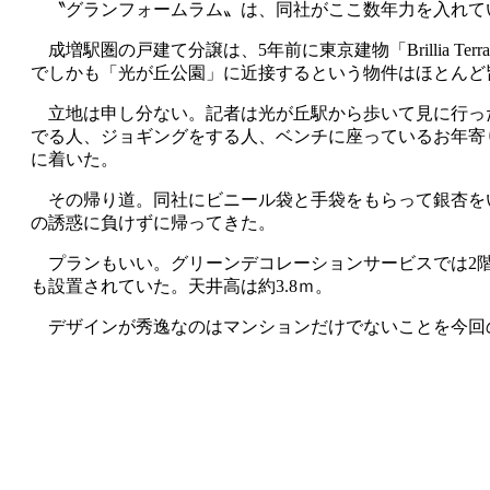
〝グランフォームラム〟は、同社がここ数年力を入れて
成増駅圏の戸建て分譲は、5年前に東京建物「Brillia T
でしかも「光が丘公園」に近接するという物件はほとんど
立地は申し分ない。記者は光が丘駅から歩いて見に行っ
でる人、ジョギングをする人、ベンチに座っているお年寄
に着いた。
その帰り道。同社にビニール袋と手袋をもらって銀杏を
の誘惑に負けずに帰ってきた。
プランもいい。グリーンデコレーションサービスでは2階
も設置されていた。天井高は約3.8ｍ。
デザインが秀逸なのはマンションだけでないことを今回の