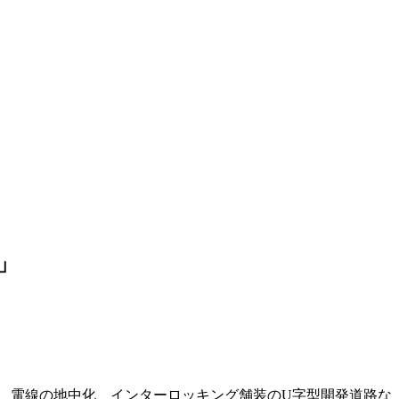
」
、電線の地中化、インターロッキング舗装のU字型開発道路な