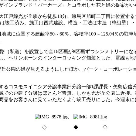
ザインブランド「パーカーズ」とコラボした花と緑の提案がい
線光が丘駅から徒歩18分、練馬区旭町二丁目に位置する全16区画。
万円台。建物は竣工済み。施工は西武建設。構造・工法は木造（枠組壁
に位置する建蔽率50～60％、容積率100～125.04％の
。
路（私道）を設置して全16区画が8区画ずつシンメトリーにな
し、ヘリンボーンのインターロッキング舗装とした。電線も地
丘公園の緑が見えるようにしたほか、パーク・コーポレーシ
するコスモスイニシア分譲事業部分譲一部1課課長・矢島広信
用地域での戸建て分譲はほとんど皆無。しかも光が丘公園に近接
商品をお客さんに見ていただくよう竣工売りにした。今週末に
◇ ◆ ◇