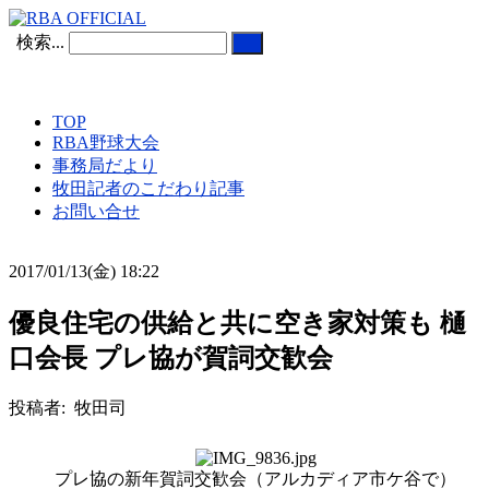
検索...
TOP
RBA野球大会
事務局だより
牧田記者のこだわり記事
お問い合せ
2017/01/13(金) 18:22
優良住宅の供給と共に空き家対策も 樋
口会長 プレ協が賀詞交歓会
投稿者: 牧田司
プレ協の新年賀詞交歓会（アルカディア市ケ谷で）