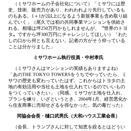
（ミサワホームの子会社化について）「ミサワには歴
史、技術、販売力があり、われわれより先行しているも
のもある。1＋1が2以上になるよう新規事業も含め取り組
んでいく」（尾久では初の共同事業マンションを供給さ
れる。相場は坪250万円かもしれませんが、〝世界のトヨ
タ〟ですから坪300万円にチャレンジしてほしい）「わた
しの口から何とも言えない。記者の方がそう仰っている
ことは分かりました」
ミサワホーム執行役員・中村孝氏
（ミサワさんはマンションの実績もありますよね）
「あのTHE TOKYO TOWERSをうちでやっていたら、ミ
サワの歴史も変わっていたはず。これからはトヨタの土
地の有効活用や当社も土地を仕入れているのでいいもの
をつくっていきたい」（同感。ミサワが土地を仕入れ、
プランを練り、いざというとき、2004年1月、経営悪化か
ら住友商事に売却せざるを得なかった。気の毒だった）
同協会会長・樋口武男氏（大和ハウス工業会長）
（会長、トランプさんに対して知恵を絞るとはどうい