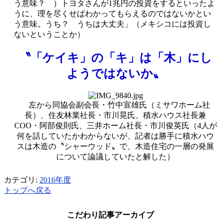
う意味？ ）トヨタさんが1兆円の投資をするといったよ
うに、理を尽くせばわかってもらえるのではないかとい
う意味。うち？ うちは大丈夫」（メキシコには投資し
ないということか）
〝「ケイキ」の「キ」は「木」にし
ようではないか〟
左から同協会副会長・竹中宣雄氏（ミサワホーム社
長）、住友林業社長・市川晃氏、積水ハウス社長兼
COO・阿部俊則氏、三井ホーム社長・市川俊英氏（4人が
何を話していたかわからないが、記者は勝手に積水ハウ
スは木造の〝シャーウッド〟で、木造住宅の一層の発展
について論議していたと解した）
カテゴリ:
2016年度
トップへ戻る
こだわり記事アーカイブ