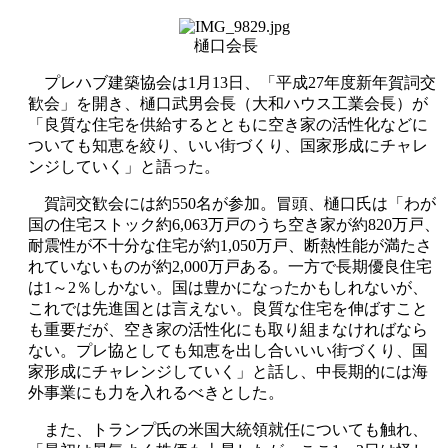
樋口会長
プレハブ建築協会は1月13日、「平成27年度新年賀詞交
歓会」を開き、樋口武男会長（大和ハウス工業会長）が
「良質な住宅を供給するとともに空き家の活性化などに
ついても知恵を絞り、いい街づくり、国家形成にチャレ
ンジしていく」と語った。
賀詞交歓会には約550名が参加。冒頭、樋口氏は「わが
国の住宅ストック約6,063万戸のうち空き家が約820万戸、
耐震性が不十分な住宅が約1,050万戸、断熱性能が満たさ
れていないものが約2,000万戸ある。一方で長期優良住宅
は1～2％しかない。国は豊かになったかもしれないが、
これでは先進国とは言えない。良質な住宅を伸ばすこと
も重要だが、空き家の活性化にも取り組まなければなら
ない。プレ協としても知恵を出し合いいい街づくり、国
家形成にチャレンジしていく」と話し、中長期的には海
外事業にも力を入れるべきとした。
また、トランプ氏の米国大統領就任についても触れ、