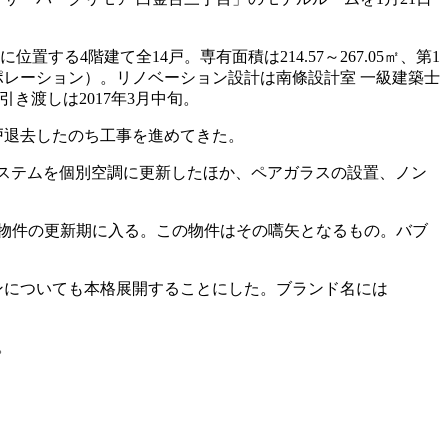
4階建て全14戸。専有面積は214.57～267.05㎡、第1
工コーポレーション）。リノベーション設計は南條設計室 一級建築士
き渡しは2017年3月中旬。
全戸退去したのち工事を進めてきた。
ステムを個別空調に更新したほか、ペアガラスの設置、ノン
物件の更新期に入る。この物件はその嚆矢となるもの。バブ
ンについても本格展開することにした。ブランド名には
。