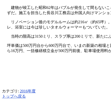
建物が竣工した昭和62年はバブルが発生して間もないころ
ずだ。施工を担当した長谷川工務店は外国人向けマンショ
リノベーション後のモデルルームは約216㎡（約65坪
レ、浴室には今は珍しいタオルウォーマーもついていた。
当時の階高は3150ミリ、スラブ厚は200ミリで、新たに
坪単価は500万円台から600万円台で、いまの新築の相
ら16万円、一括修繕積立金が300万円前後、駐車場使用料が29,
カテゴリ:
2016年度
トップへ戻る