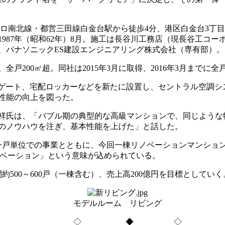
線・都営三田線白金台駅から徒歩4分、港区白金台3丁目に位置する
物竣工は1987年（昭和62年）8月。施工は長谷川工務店（現長谷
パナソニックES建設エンジニアリング株式会社（専有部）。引
200㎡超。同社は2015年3月に取得、2016年3月までに
ゲート、宅配ロッカーなどを新たに設置し、セントラル空調シ
性能の向上を図った。
祥氏は、「バブル期の典型的な高級マンションで、同じような
のノウハウを注ぎ、基本性能を上げた」と話した。
。一戸単位での事業とともに、今回一棟リノベーションマンショ
あるリノベーション」という意味が込められている。
500～600戸（一棟含む）、売上高200億円を目標としていく
モデルルーム リビング
◇ ◆ ◇