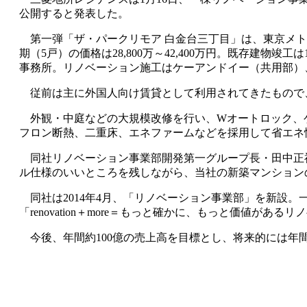
公開すると発表した。
第一弾「ザ・パークリモア 白金台三丁目」は、東京メトロ南北
期（5戸）の価格は28,800万～42,400万円。既存建
事務所。リノベーション施工はケーアンドイー（共用部）、
従前は主に外国人向け賃貸として利用されてきたもので、全戸
外観・中庭などの大規模改修を行い、Wオートロック、
フロン断熱、二重床、エネファームなどを採用して省エネ
同社リノベーション事業部開発第一グループ長・田中正
ル仕様のいいところを残しながら、当社の新築マンション
同社は2014年4月、「リノベーション事業部」を新設
「renovation＋more＝もっと確かに、もっと価値が
今後、年間約100億の売上高を目標とし、将来的には年間約