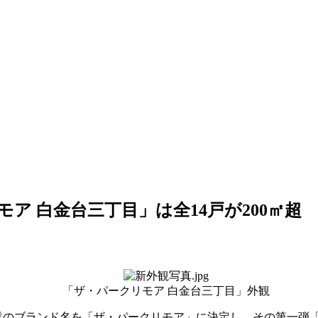
ア 白金台三丁目」は全14戸が200㎡超
「ザ・パークリモア 白金台三丁目」外観
のブランド名を「ザ・パークリモア」に決定し、その第一弾「ザ