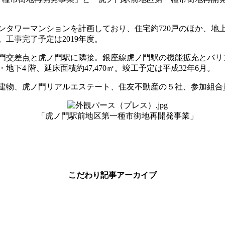
ンタワーマンションを計画しており、住宅約720戸のほか、地上
工事完了予定は2019年度。
門交差点と虎ノ門駅に隣接。銀座線虎ノ門駅の機能拡充とバリ
下4 階、延床面積約47,470㎡。竣工予定は平成32年6月。
建物、虎ノ門リアルエステート、住友不動産の５社、参加組合
「虎ノ門駅前地区第一種市街地再開発事業」
こだわり記事アーカイブ