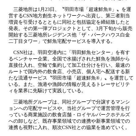
三菱地所は1月23日、〝羽田市場「超速鮮魚®」〟を運
営するCSN地方創生ネットワークへ出資し、第三者割当
増資を引受けるとともに同社と包括協定を締結致したと
発表。その第一弾プロジェクトとして、3月下旬から販売
開始する三菱地所レジデンス他「ザ・パークハウス白金
二丁目タワー」で鮮魚宅配サービスを導入する。
CSN社は、羽田空港内に「羽田鮮魚センター」を有す
るベンチャー企業。全国で水揚げされた鮮魚を漁師から
直接仕入れ、空輸で集約して加工仕分けを行い、最速の
ルートで国内外の飲食店、小売店、個人宅へ配送する新
たな流通サービス〝羽田市場「超速鮮魚®」〟を運営して
いる。また、漁港や漁師の情報が見えるトレーサビリテ
ィを業界に先駆けて実践している。
三菱地所グループは、同社グループで分譲するマンシ
ョンへの宅配サービスや、当社グループで運営管理を行
っている商業施設の飲食店舗・ロイヤルパークホテルズ
への卸しなど、既存事業領域での連携や新事業領域での
連携も視野に入れ、順次CSN社との協業を進めていく。