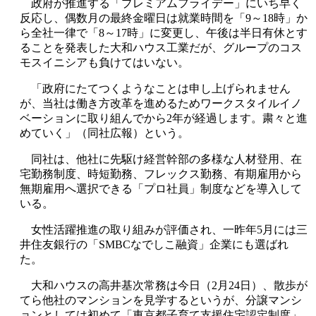
政府が推進する「プレミアムフライデー」にいち早く
反応し、偶数月の最終金曜日は就業時間を「9～18時」か
ら全社一律で「8～17時」に変更し、午後は半日有休とす
ることを発表した大和ハウス工業だが、グループのコス
モスイニシアも負けてはいない。
「政府にたてつくようなことは申し上げられません
が、当社は働き方改革を進めるためワークスタイルイノ
ベーションに取り組んでから2年が経過します。粛々と進
めていく」（同社広報）という。
同社は、他社に先駆け経営幹部の多様な人材登用、在
宅勤務制度、時短勤務、フレックス勤務、有期雇用から
無期雇用へ選択できる「プロ社員」制度などを導入して
いる。
女性活躍推進の取り組みが評価され、一昨年5月には三
井住友銀行の「SMBCなでしこ融資」企業にも選ばれ
た。
大和ハウスの高井基次常務は今日（2月24日）、散歩が
てら他社のマンションを見学するというが、分譲マンシ
ョンとしては初めて「東京都子育て支援住宅認定制度」