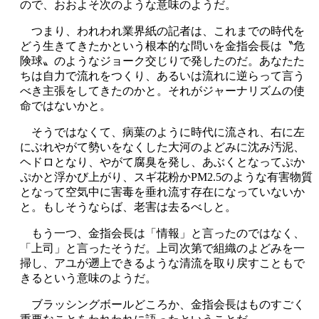
ので、おおよそ次のような意味のようだ。
つまり、われわれ業界紙の記者は、これまでの時代を
どう生きてきたかという根本的な問いを金指会長は〝危
険球〟のようなジョーク交じりで発したのだ。あなたた
ちは自力で流れをつくり、あるいは流れに逆らって言う
べき主張をしてきたのかと。それがジャーナリズムの使
命ではないかと。
そうではなくて、病葉のように時代に流され、右に左
にぶれやがて勢いをなくした大河のよどみに沈み汚泥、
ヘドロとなり、やがて腐臭を発し、あぶくとなってぷか
ぷかと浮かび上がり、スギ花粉かPM2.5のような有害物質
となって空気中に害毒を垂れ流す存在になっていないか
と。もしそうならば、老害は去るべしと。
もう一つ、金指会長は「情報」と言ったのではなく、
「上司」と言ったそうだ。上司次第で組織のよどみを一
掃し、アユが遡上できるような清流を取り戻すこともで
きるという意味のようだ。
ブラッシングボールどころか、金指会長はものすごく