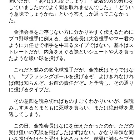
聞いたが、「あれは冗談でしょう」「記者の方の対応を
していましたのでよく聞き取れませんでした」「どうい
う意味でしょうかね」という答えしか返ってこなかっ
た。
金指会長をご存じない方に分かりやすく伝えるために
プロ野球投手に例える。金指会長は大谷投手やマー君の
ように力任せで相手を牛耳るタイプではない。基本はス
トレートだが、内角をえぐる際どいシュートや人を食っ
たような緩い球を投げる。
これだと並みの変化球投手だが、金指氏はそうではな
い。〝ブラッシングボールを投げるぞ、よけきれなけれ
ば俺は知らんぞ、お前の責任だぞ〟と予告し、その通り
に投げるタイプだ。
その意図を読み切ればものすごくわかりいいが、深読
みしすぎるとまともに死球を食らい、または絶好球を見
逃してしまう。
この日、金指会長はなにを伝えたかったのか。ただの
受け狙いの冗談を飛ばしたはずはない。かなり辛辣な問
いを投げかけたと受け止めるべきだ。慈愛に満ちたブラ