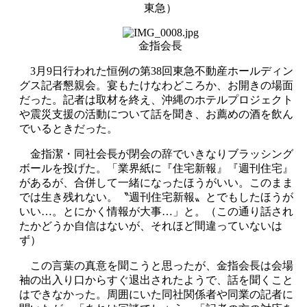
東急）
金指会長
3月9日行われた恒例の第38回東急不動産ホールディン
グス記者懇親会。宴もたけなわどころか、お開きの場面
だった。記者は取材を終え、沖縄のホテルプロジェクト
や震災支援の活動について話を聞き、お薦めの酒を飲ん
でいるときだった。
金指潔・同社会長が閉会の辞でいきなりブラッシング
ボールを投げた。「業界紙に『住宅新報』『週刊住宅』
があるが、合併して一緒になったほうがいい。このまま
では生き残れない。〝週刊住宅新報〟とでもしたほうが
いい…。とにかく情報が大事…」と。（この通り話され
たかどうか自信はないが、それほど間違っていないは
ず）
この言葉の真意を聞こうと思ったが、金指会長は会場
袖の出入り口からすぐ退出されたようで、話を聞くこと
はできなかった。周囲にいた同社関係者や同業の記者に