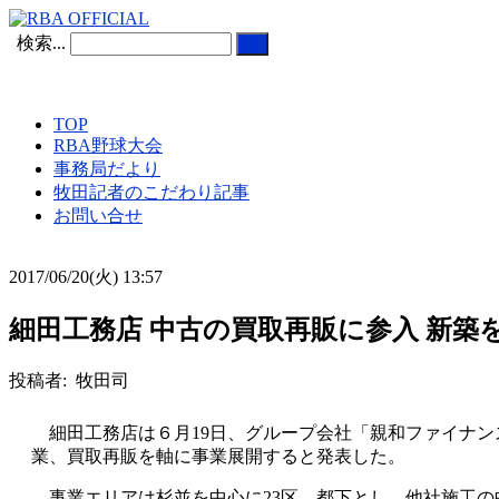
検索...
TOP
RBA野球大会
事務局だより
牧田記者のこだわり記事
お問い合せ
2017/06/20(火) 13:57
細田工務店 中古の買取再販に参入 新築
投稿者: 牧田司
細田工務店は６月19日、グループ会社「親和ファイナン
業、買取再販を軸に事業展開すると発表した。
事業エリアは杉並を中心に23区、都下とし、他社施工の