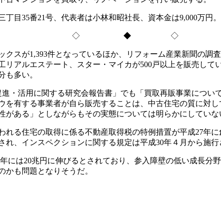
35番21号、代表者は小林和昭社長、資本金は9,000万円。
◇ ◆ ◇
クスが1,393件となっているほか、リフォーム産業新聞の調
工リアルエステート、スター・マイカが500戸以上を販売して
分も多い。
促進・活用に関する研究会報告書」でも「買取再販事業につい
ウを有する事業者が自ら販売することは、中古住宅の質に対し
性がある」としながらもその実態については明らかにしていな
れる住宅の取得に係る不動産取得税の特例措置が平成27年に
され、インスペクションに関する規定は平成30年４月から施
020年には20兆円に伸びるとされており、参入障壁の低い成長
のかも問題となりそうだ。