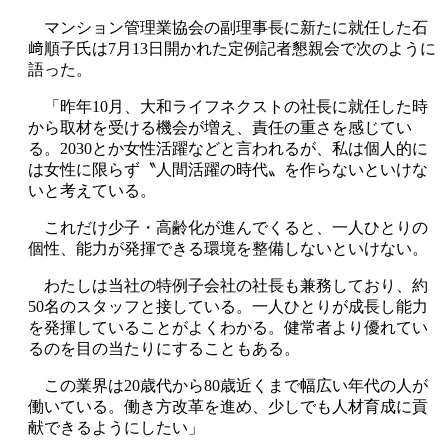
マンション管理業協会の副理事長に新たに就任した石
﨑順子氏は7月13日開かれた定例記者懇親会で次のように
語った。
「昨年10月、大和ライフネクストの社長に就任した時
から取材を受ける機会が増え、責任の重さを感じてい
る。2030とか女性活躍などと言われるが、私は個人的に
は女性に限らず〝人間活躍の時代〟を作らないといけな
いと考えている。
これだけ少子・高齢化が進んでくると、一人ひとりの
個性、能力が発揮できる環境を整備しないといけない。
わたしは当社の特例子会社の社長も兼務しており、約
50名のスタッフと接している。一人ひとりが成長し能力
を発揮していることがよくわかる。健常者より優れてい
るのを目の当たりにすることもある。
この業界は20歳代から80歳近くまで幅広い年代の人が
働いている。働き方改革を進め、少しでも人材育成に貢
献できるようにしたい」