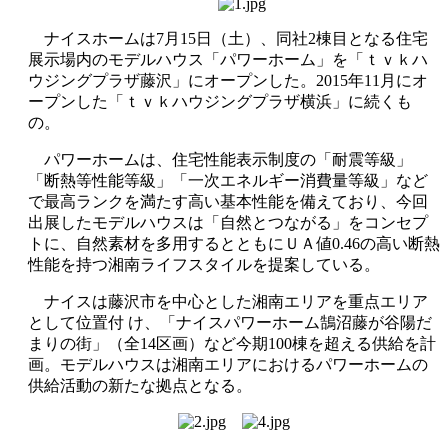
ナイスホームは7月15日（土）、同社2棟目となる住宅
展示場内のモデルハウス「パワーホーム」を「ｔｖｋハ
ウジングプラザ藤沢」にオープンした。2015年11月にオ
ープンした「ｔｖｋハウジングプラザ横浜」に続くも
の。
パワーホームは、住宅性能表示制度の「耐震等級」
「断熱等性能等級」「一次エネルギー消費量等級」など
で最高ランクを満たす高い基本性能を備えており、今回
出展したモデルハウスは「自然とつながる」をコンセプ
トに、自然素材を多用するとともにＵＡ値0.46の高い断熱
性能を持つ湘南ライフスタイルを提案している。
ナイスは藤沢市を中心とした湘南エリアを重点エリア
として位置付 け、「ナイスパワーホーム鵠沼藤が谷陽だ
まりの街」（全14区画）など今期100棟を超える供給を計
画。モデルハウスは湘南エリアにおけるパワーホームの
供給活動の新たな拠点となる。