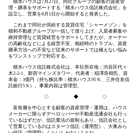
積水ハウスは7月27日、同社グループの顧客の資産管
理・継承をサポートする「積水ハウス信託株式会社」を
設立し、営業を8月1日から開始すると発表した。
これまで同社が供給する賃貸住宅「シャーメゾン」を
積和不動産グループが一括して借り上げ、入居者募集や
維持管理など賃貸経営をサポートしてきたが、オーナー
の高齢化などによる経営不安、相続時のトラブル、資産
継承方法への不安など従来のサポートでは補えない悩み
をワンストップで対応する。
積水ハウス信託株式会社は、本社所在地：渋谷区代々
木2-2-1、新宿マインズタワー、代表者：稲澤良樹氏、資
本金：3億円（持ち株比率：積水ハウス95％、三井住友信
託銀行5％）。事業内容は管理型。
◇ ◆ ◇
富裕層を中心とする顧客の資産管理・運用は、ハウス
メーカーに限らずデベロッパーや不動産流通会社も行っ
ているはずだが、信託業法の規制もあり、信託会社とし
て営業しているのはスターツ信託（運用型）、大東みら
い信託（管理型）くらいしかないようだ。