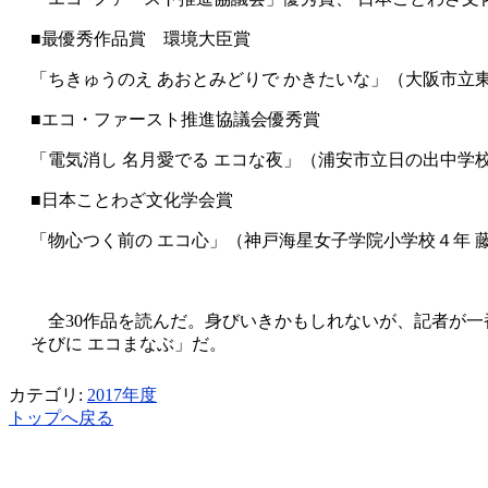
■最優秀作品賞 環境大臣賞
「ちきゅうのえ あおとみどりで かきたいな」（大阪市立
■エコ・ファースト推進協議会優秀賞
「電気消し 名月愛でる エコな夜」（浦安市立日の出中学
■日本ことわざ文化学会賞
「物心つく前の エコ心」（神戸海星女子学院小学校４年 
全30作品を読んだ。身びいきかもしれないが、記者が一
そびに エコまなぶ」だ。
カテゴリ:
2017年度
トップへ戻る