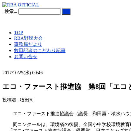
検索...
TOP
RBA野球大会
事務局だより
牧田記者のこだわり記事
お問い合せ
2017/10/25(水) 09:46
エコ・ファースト推進協 第8回「エコと
投稿者: 牧田司
エコ・ファースト推進協議会（議長：和田勇・積水ハウス
同コンクールは、環境省の後援、全国小中学校環境教育研
「エコ･ファースト推進協議会」優秀賞、 日本ことわざ文