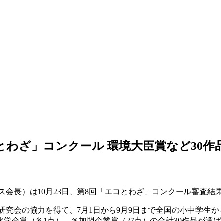
わざ」コンクール 環境大臣賞など30作
会長）は10月23日、第8回「エコとわざ」コンクール審査結
究会の協力を得て、7月1日から9月9日まで全国の小中学生か
化学会賞（各1点）、各加盟企業賞（27点）の合計30作品が選